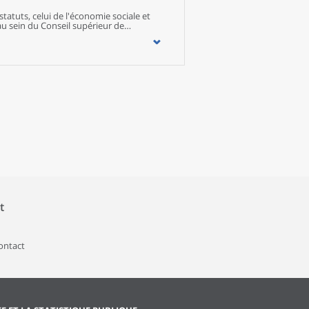
statuts, celui de l'économie sociale et
au sein du Conseil supérieur de
ation du prochain projet de loi relatif à
l'objectif consiste à approfondir les
 place une typologie des acteurs et une
 de l'économie sociale et solidaire a
ille Métropole. Ces derniers pourraient
mesurée selon l'approche statutaire sur
lariés sont davantage à temps partiel et
. L'économie sociale s'est caractérisée
e l'emploi s'y est poursuivie au cours des
ent ancrée dans les différents territoires
dans l'espace régional est à souligner.
t
contact