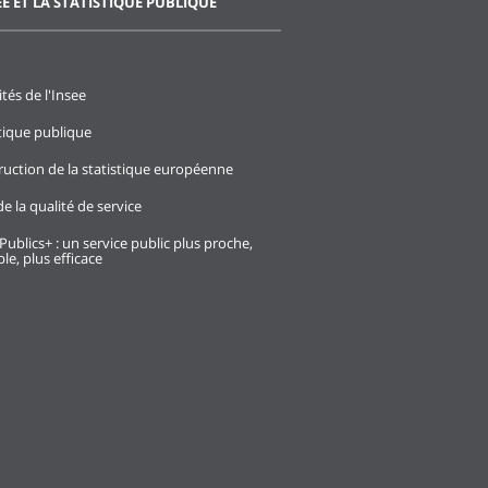
EE ET LA STATISTIQUE PUBLIQUE
ités de l'Insee
stique publique
ruction de la statistique européenne
e la qualité de service
Publics+ : un service public plus proche,
le, plus efficace