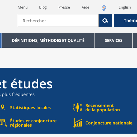
Menu
Blog
Presse
Aide
English
Thèm
DÉFINITIONS, MÉTHODES ET QUALITÉ
SERVICES
et études
s plus fréquentes
Recensement
Statistiques locales
de la population
Études et conjoncture
Conjoncture nationale
régionales