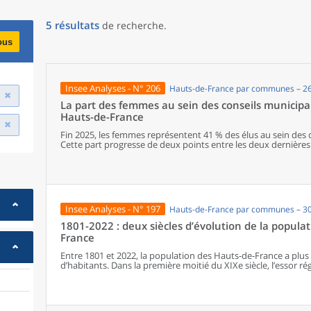
5
résultats
de recherche
.
ous
Insee Analyses - N° 206
Hauts-de-France par communes – 2
La part des femmes au sein des conseils municipa
Hauts-de-France
Fin 2025, les femmes représentent 41 % des élus au sein des
Cette part progresse de deux points entre les deux dernières 
l’une des plus faibles de métropole. Dans la région, le Nord e
de la parité. La représentation féminine diminue cependant 
augmentent, avec seulement un poste de maire sur cinq occ
de la région sont plus jeunes que leurs homologues masculins.
politiques, elles occupent davantage que ces derniers des p
intermédiaires, et moins souvent des emplois de cadre ou des
Insee Analyses - N° 197
Hauts-de-France par communes – 3
1801-2022 : deux siècles d’évolution de la popula
France
Entre 1801 et 2022, la population des Hauts-de-France a plus 
d’habitants. Dans la première moitié du XIXe siècle, l’essor ré
partir de la seconde moitié du XIXe siècle, la Révolution ind
immigration et en accélérant l’exode rural, bouleverse le peu
croissance inédite, alors même que le reste du pays entre d
démographique. En première ligne lors des deux conflits mo