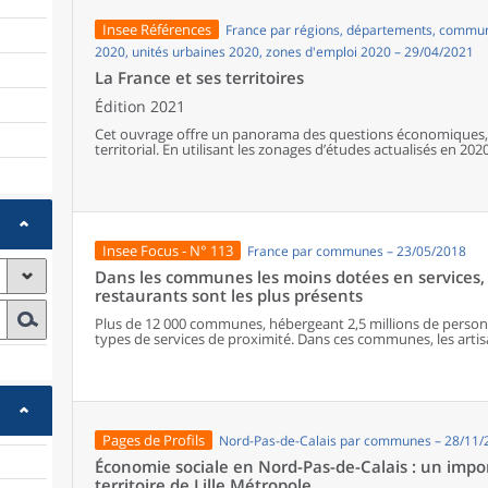
leur poids démographique d’avant la Première Guerre dès le
et de la reconstruction. Depuis les années 1970, la population
Insee Références
France par régions, départements, communes
baisse progressive de l’excédent naturel.
2020, unités urbaines 2020, zones d'emploi 2020 – 29/04/2021
La France et ses territoires
Édition 2021
Cet ouvrage offre un panorama des questions économiques, 
territorial. En utilisant les zonages d’études actualisés en 2020,
géographiques en France, sur les forces et faiblesses des diver
)
de vie de la population.
Insee Focus - N° 113
France par communes – 23/05/2018
Dans les communes les moins dotées en services, 
restaurants sont les plus présents
Plus de 12 000 communes, hébergeant 2,5 millions de personne
types de services de proximité. Dans ces communes, les artisa
présents, suivis des services de réparation automobile et de
alimentaires, comme les boulangeries ou les supérettes, n’ap
les communes offrant au moins dix types de services de prox
sont situés dans des communes bénéficiant d’un nombre d’é
communes qui possèdent au moins un service de proximité, 
possèdent aucun. Elles abritent 162 000 habitants.
Pages de Profils
Nord-Pas-de-Calais par communes – 28/11/
Économie sociale en Nord-Pas-de-Calais : un impor
territoire de Lille Métropole