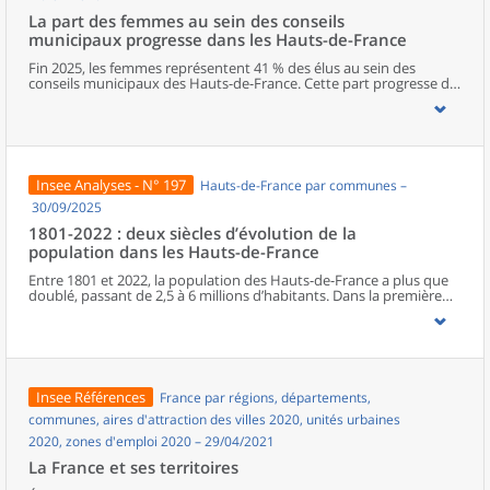
La part des femmes au sein des conseils
municipaux progresse dans les Hauts-de-France
Fin 2025, les femmes représentent 41 % des élus au sein des
conseils municipaux des Hauts-de-France. Cette part progresse de
deux points entre les deux dernières élections municipales, mais
elle reste l’une des plus faibles de métropole. Dans la région, le
Nord est le département qui s’approche le plus de la parité. La
représentation féminine diminue cependant à mesure que les
responsabilités augmentent, avec seulement un poste de maire
sur cinq occupé par une femme. Les élues municipales de la région
Insee Analyses - N° 197
Hauts-de-France par communes –
sont plus jeunes que leurs homologues masculins. En parallèle de
leurs fonctions politiques, elles occupent davantage que ces
30/09/2025
derniers des postes d’employée ou des professions intermédiaires,
1801-2022 : deux siècles d’évolution de la
et moins souvent des emplois de cadre ou des professions
population dans les Hauts-de-France
intellectuelles supérieures.
Entre 1801 et 2022, la population des Hauts-de-France a plus que
doublé, passant de 2,5 à 6 millions d’habitants. Dans la première
moitié du XIXe siècle, l’essor régional est surtout porté par le Nord.
À partir de la seconde moitié du XIXe siècle, la Révolution
industrielle, en provoquant une première immigration et en
accélérant l’exode rural, bouleverse le peuplement de la région.
Celui-ci connaît une croissance inédite, alors même que le reste du
pays entre dans une phase de ralentissement démographique. En
Insee Références
France par régions, départements,
première ligne lors des deux conflits mondiaux, les Hauts-de-
France retrouvent leur poids démographique d’avant la Première
communes, aires d'attraction des villes 2020, unités urbaines
Guerre dès les années 1950, à la faveur du baby-boom et de la
2020, zones d'emploi 2020 – 29/04/2021
reconstruction. Depuis les années 1970, la population subit un
ralentissement, du fait d’une baisse progressive de l’excédent
La France et ses territoires
naturel.