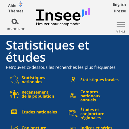
English
Aide
Thèmes
Presse
RECHERCHE
MENU
Statistiques et
études
Retrouvez ci-dessous les recherches les plus fréquentes
Statistiques
Statistiques locales
nationales
Comptes
Recensement
nationaux
de la population
annuels
Études et
Études nationales
conjoncture
régionales
Conjoncture
Indices et séries