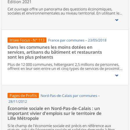
Édition 2021
Cet ouvrage offre un panorama des questions économiques,
sociales et environnementales au niveau territorial. En utilisant les
zonages d’études actualisés en 2020, l’ouvrage fait le point sur les
disparités géographiques en France, sur les forces et faiblesses des
divers territoires ainsi que sur les conditions de vie de la
population.
Insee Focus - N° 113
France par communes – 23/05/2018
Dans les communes les moins dotées en
services, artisans du bâtiment et restaurants
sont les plus présents
Plus de 12 000 communes, hébergeant 2,5 millions de personnes,
offrent en leur sein entre un et cinq types de services de proximité.
Dans ces communes, les artisans et les restaurants sont les plus
présents, suivis des services de réparation automobile et de
matériel agricole. Les commerces alimentaires, comme les
boulangeries ou les supérettes, n’apparaissent de façon
significative que dans les communes offrant au moins dix types de
services de proximité. Quant aux services médicaux, ils sont situés
Pages de Profils
Nord-Pas-de-Calais par communes –
dans des communes bénéficiant d’un nombre d’équipements
encore plus large. Aux communes qui possèdent au moins un
28/11/2012
service de proximité, s’ajoutent 1 888 communes qui n’en
Économie sociale en Nord-Pas-de-Calais : un
possèdent aucun. Elles abritent 162 000 habitants.
important vivier d'emplois sur le territoire de
Lille Métropole
Si le champ de l'économie sociale est précis en référence aux
statuts, celui de l'économie sociale et solidaire demande à être