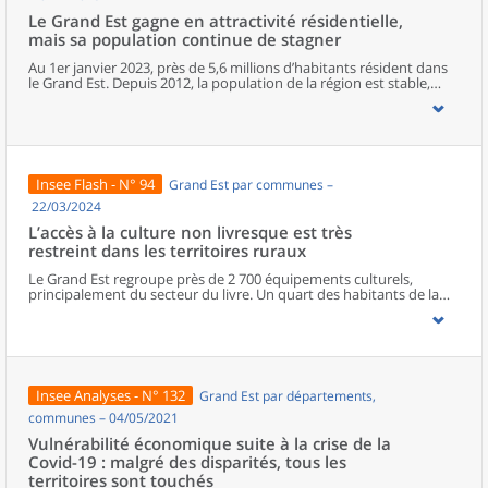
Le Grand Est gagne en attractivité résidentielle,
mais sa population continue de stagner
Au 1er janvier 2023, près de 5,6 millions d’habitants résident dans
le Grand Est. Depuis 2012, la population de la région est stable,
mais depuis 2017, le moteur migratoire a pris le relais du moteur
démographique. Le Bas-Rhin est le département le plus attractif de
la région. À un niveau géographique plus fin, la population baisse
dans trois communes sur cinq. Le nombre d’habitants continue de
progresser à Strasbourg et à Metz tandis qu’il diminue à Reims et à
Mulhouse. Particulièrement près du Luxembourg, les zones
Insee Flash - N° 94
Grand Est par communes –
frontalières attirent de plus en plus d’habitants.
22/03/2024
L’accès à la culture non livresque est très
restreint dans les territoires ruraux
Le Grand Est regroupe près de 2 700 équipements culturels,
principalement du secteur du livre. Un quart des habitants de la
région vit dans une commune qui n’en comporte aucun. La
population des départements les plus ruraux de la région a
généralement un accès plus restreint à la culture que la moyenne
régionale. Si la plupart des habitants des territoires urbains
bénéficient d’une grande variété d’équipements culturels, la
diversité diminue à mesure que l’on s’éloigne des pôles de la
Insee Analyses - N° 132
Grand Est par départements,
région. Les habitants des espaces ruraux disposent rarement
d’équipements culturels non livresques à proximité.
communes – 04/05/2021
Vulnérabilité économique suite à la crise de la
Covid-19 : malgré des disparités, tous les
territoires sont touchés