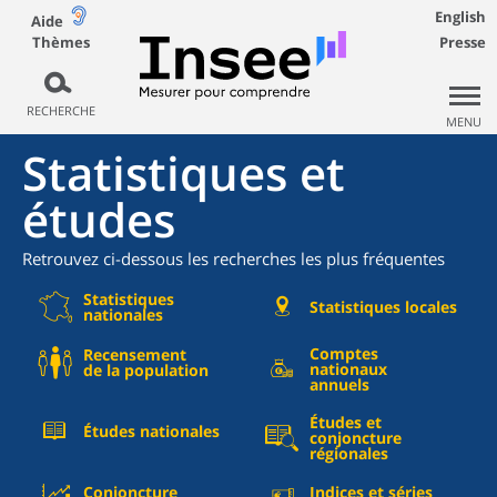
English
Aide
Thèmes
Presse
RECHERCHE
MENU
Statistiques et
études
Retrouvez ci-dessous les recherches les plus fréquentes
Statistiques
Statistiques locales
nationales
Comptes
Recensement
nationaux
de la population
annuels
Études et
Études nationales
conjoncture
régionales
Conjoncture
Indices et séries