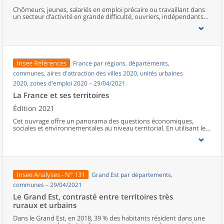
Chômeurs, jeunes, salariés en emploi précaire ou travaillant dans
un secteur d’activité en grande difficulté, ouvriers, indépendants…
à court ou moyen terme, certaines catégories de la population
seront davantage touchées que d’autres par les conséquences
économiques de la crise liée à l’épidémie de Covid-19. Les pôles
regroupent davantage de personnes pauvres ou à faible revenu,
souvent au chômage ou en emploi précaire, qui verraient leurs
difficultés s’accentuer. Des activités telles que la restauration,
Insee Références
France par régions, départements,
l’hébergement, le commerce ou encore la culture ont été
durement affectées, et leurs salariés, très présents dans les zones
communes, aires d'attraction des villes 2020, unités urbaines
urbaines et touristiques, pourraient voir leur revenu baisser ou
2020, zones d'emploi 2020 – 29/04/2021
leur emploi supprimé.Les salariés de l’industrie automobile, de la
métallurgie ou des transports pourraient également connaître de
La France et ses territoires
semblables difficultés. Les ouvriers, nombreux dans la région, ont
été particulièrement concernés par le chômage partiel et les
Édition 2021
baisses de rémunération, de même que les salariés des micro-
Cet ouvrage offre un panorama des questions économiques,
entreprises. Les non-salariés pourraient également être plus
sociales et environnementales au niveau territorial. En utilisant les
vulnérables du fait des protections plus limitées qu’offre ce statut.
zonages d’études actualisés en 2020, l’ouvrage fait le point sur les
Ces différents profils sont surreprésentés dans les espaces peu
disparités géographiques en France, sur les forces et faiblesses des
denses de la région.
divers territoires ainsi que sur les conditions de vie de la
population.
Insee Analyses - N° 131
Grand Est par départements,
communes – 29/04/2021
Le Grand Est, contrasté entre territoires très
ruraux et urbains
Dans le Grand Est, en 2018, 39 % des habitants résident dans une