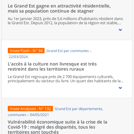
Le Grand Est gagne en attractivité résidentielle,
mais sa population continue de stagner
Au 1er janvier 2023, près de 5,6 millions d’habitants résident dans
le Grand Est. Depuis 2012, la population de la région est stable,
mais depuis 2017, le moteur migratoire a pris le relais du moteur
démographique. Le Bas-Rhin est le département le plus attractif de
la région. À un niveau géographique plus fin, la population baisse
dans trois communes sur cinq. Le nombre d’habitants continue de
progresser à Strasbourg et à Metz tandis qu’il diminue à Reims et à
Mulhouse. Particulièrement près du Luxembourg, les zones
Insee Flash - N° 94
Grand Est par communes –
frontalières attirent de plus en plus d’habitants.
22/03/2024
L’accès à la culture non livresque est très
restreint dans les territoires ruraux
Le Grand Est regroupe près de 2 700 équipements culturels,
principalement du secteur du livre. Un quart des habitants de la
région vit dans une commune qui n’en comporte aucun. La
population des départements les plus ruraux de la région a
généralement un accès plus restreint à la culture que la moyenne
régionale. Si la plupart des habitants des territoires urbains
bénéficient d’une grande variété d’équipements culturels, la
diversité diminue à mesure que l’on s’éloigne des pôles de la
Insee Analyses - N° 132
Grand Est par départements,
région. Les habitants des espaces ruraux disposent rarement
d’équipements culturels non livresques à proximité.
communes – 04/05/2021
Vulnérabilité économique suite à la crise de la
Covid-19 : malgré des disparités, tous les
territoires sont touchés