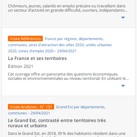
Chômeurs, jeunes, salariés en emploi précaire ou travaillant dans
un secteur d’activité en grande difficulté, ouvriers, indépendants…
à court ou moyen terme, certaines catégories de la population
seront davantage touchées que d’autres par les conséquences
économiques de la crise liée à l’épidémie de Covid-19. Les pôles
regroupent davantage de personnes pauvres ou à faible revenu,
souvent au chômage ou en emploi précaire, qui verraient leurs
difficultés s’accentuer. Des activités telles que la restauration,
Insee Références
France par régions, départements,
l’hébergement, le commerce ou encore la culture ont été
durement affectées, et leurs salariés, très présents dans les zones
communes, aires d'attraction des villes 2020, unités urbaines
urbaines et touristiques, pourraient voir leur revenu baisser ou
2020, zones d'emploi 2020 – 29/04/2021
leur emploi supprimé.Les salariés de l’industrie automobile, de la
métallurgie ou des transports pourraient également connaître de
La France et ses territoires
semblables difficultés. Les ouvriers, nombreux dans la région, ont
été particulièrement concernés par le chômage partiel et les
Édition 2021
baisses de rémunération, de même que les salariés des micro-
Cet ouvrage offre un panorama des questions économiques,
entreprises. Les non-salariés pourraient également être plus
sociales et environnementales au niveau territorial. En utilisant les
vulnérables du fait des protections plus limitées qu’offre ce statut.
zonages d’études actualisés en 2020, l’ouvrage fait le point sur les
Ces différents profils sont surreprésentés dans les espaces peu
disparités géographiques en France, sur les forces et faiblesses des
denses de la région.
divers territoires ainsi que sur les conditions de vie de la
population.
Insee Analyses - N° 131
Grand Est par départements,
communes – 29/04/2021
Le Grand Est, contrasté entre territoires très
ruraux et urbains
Dans le Grand Est, en 2018, 39 % des habitants résident dans une