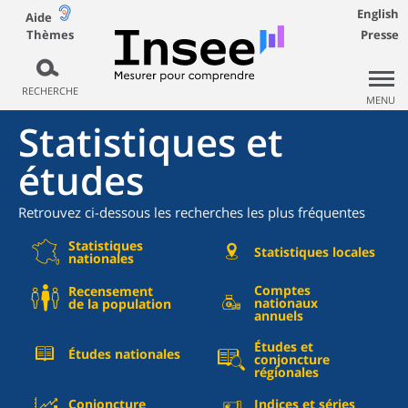
English
Aide
Thèmes
Presse
RECHERCHE
MENU
Statistiques et
études
Retrouvez ci-dessous les recherches les plus fréquentes
Statistiques
Statistiques locales
nationales
Comptes
Recensement
nationaux
de la population
annuels
Études et
Études nationales
conjoncture
régionales
Conjoncture
Indices et séries