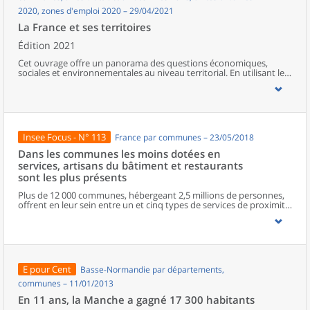
2020, zones d'emploi 2020 – 29/04/2021
La France et ses territoires
Édition 2021
Cet ouvrage offre un panorama des questions économiques,
sociales et environnementales au niveau territorial. En utilisant les
zonages d’études actualisés en 2020, l’ouvrage fait le point sur les
disparités géographiques en France, sur les forces et faiblesses des
divers territoires ainsi que sur les conditions de vie de la
population.
Insee Focus - N° 113
France par communes – 23/05/2018
Dans les communes les moins dotées en
services, artisans du bâtiment et restaurants
sont les plus présents
Plus de 12 000 communes, hébergeant 2,5 millions de personnes,
offrent en leur sein entre un et cinq types de services de proximité.
Dans ces communes, les artisans et les restaurants sont les plus
présents, suivis des services de réparation automobile et de
matériel agricole. Les commerces alimentaires, comme les
boulangeries ou les supérettes, n’apparaissent de façon
significative que dans les communes offrant au moins dix types de
services de proximité. Quant aux services médicaux, ils sont situés
E pour Cent
Basse-Normandie par départements,
dans des communes bénéficiant d’un nombre d’équipements
encore plus large. Aux communes qui possèdent au moins un
communes – 11/01/2013
service de proximité, s’ajoutent 1 888 communes qui n’en
En 11 ans, la Manche a gagné 17 300 habitants
possèdent aucun. Elles abritent 162 000 habitants.