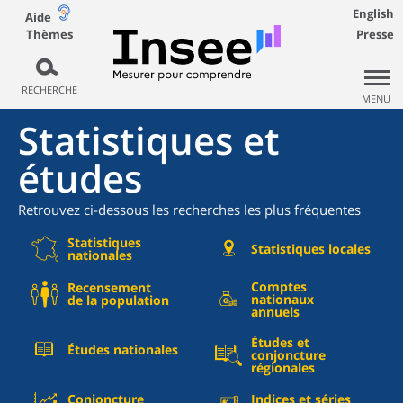
English
Aide
Thèmes
Presse
RECHERCHE
MENU
Statistiques et
études
Retrouvez ci-dessous les recherches les plus fréquentes
Statistiques
Statistiques locales
nationales
Comptes
Recensement
nationaux
de la population
annuels
Études et
Études nationales
conjoncture
régionales
Conjoncture
Indices et séries