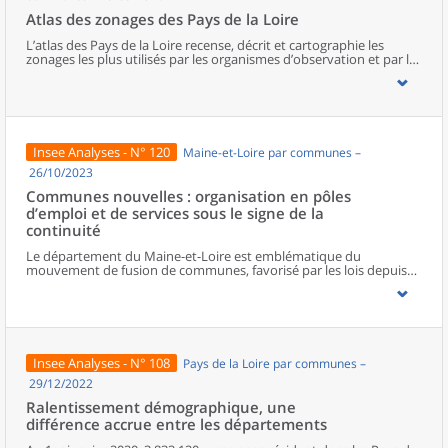
Atlas des zonages des Pays de la Loire
L’atlas des Pays de la Loire recense, décrit et cartographie les
zonages les plus utilisés par les organismes d’observation et par les
pouvoirs publics de la région. Il en présente les versions
actualisées en 2025.Après une présentation de la région, l’ouvrage
répertorie une vingtaine de zonages de trois types :- les zonages
administratifs ;- les zonages d’étude ;- les zonages d’action
publique.Cet atlas est un outil de travail opérationnel permettant
d’appréhender les principaux zonages à disposition des acteurs de
Insee Analyses - N° 120
Maine-et-Loire par communes –
la région, leurs spécificités et leurs complémentarités. Il permet de
faire un choix éclairé du zonage le plus pertinent pour une analyse
26/10/2023
donnée du territoire.
Communes nouvelles : organisation en pôles
d’emploi et de services sous le signe de la
continuité
Le département du Maine-et-Loire est emblématique du
mouvement de fusion de communes, favorisé par les lois depuis
2010 : 38 communes nouvelles ont été créées entre 2015 et 2019.
Cette reconfiguration des communes n’a, pour l’instant, pas
changé leur organisation territoriale. Certaines apparaissent avec
une ou deux polarités principales, centres de services ou d’emploi,
d’autres ont une répartition homogène de la population et des
services. Si la polarisation des équipements et des emplois permet
Insee Analyses - N° 108
Pays de la Loire par communes –
de trouver des similitudes entre les communes nouvelles, des
hétérogénéités demeurent. En effet, l’accessibilité aux services et
29/12/2022
leurs profils sociodémographiques sont encore liés à l’organisation
Ralentissement démographique, une
initiale du territoire plutôt qu’à leur statut de commune nouvelle.
différence accrue entre les départements