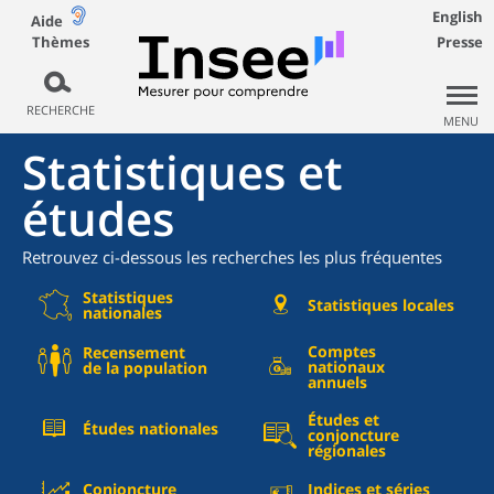
English
Aide
Thèmes
Presse
RECHERCHE
MENU
Statistiques et
études
Retrouvez ci-dessous les recherches les plus fréquentes
Statistiques
Statistiques locales
nationales
Comptes
Recensement
nationaux
de la population
annuels
Études et
Études nationales
conjoncture
régionales
Conjoncture
Indices et séries