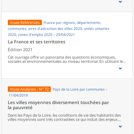
de niveau de vie sont plus fortes. Les revenus sont plus faibles
dans les territoires d’élevage de bovins. Ils sont souvent plus
élevés dans les territoires de productions végétales, notamment la
viticulture. Les revenus agricoles représentent 40 % des revenus
des ménages agricoles, soit 7 points de plus qu’au niveau national.
Insee Références
France par régions, départements,
communes, aires d'attraction des villes 2020, unités urbaines
2020, zones d'emploi 2020 – 29/04/2021
La France et ses territoires
Édition 2021
Cet ouvrage offre un panorama des questions économiques,
sociales et environnementales au niveau territorial. En utilisant les
zonages d’études actualisés en 2020, l’ouvrage fait le point sur les
disparités géographiques en France, sur les forces et faiblesses des
divers territoires ainsi que sur les conditions de vie de la
population.
Insee Analyses - N° 72
Pays de la Loire par communes –
11/04/2019
Les villes moyennes diversement touchées par
la pauvreté
Dans les Pays de la Loire, les conditions de vie des habitants des
villes moyennes sont très contrastées ce qui induit des enjeux
différents en matière de développement. Certaines sont plus
fragilisées : la pauvreté y est plus présente, les logements plus
fréquemment vacants et les ménages moins souvent équipés en