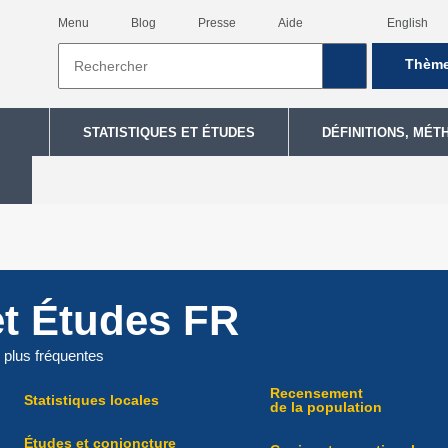
Menu
Blog
Presse
Aide
English
Thèm
STATISTIQUES ET ÉTUDES
DÉFINITIONS, MÉT
et Études FR
 plus fréquentes
Recensement
Statistiques locales
de la population
Études et conjoncture