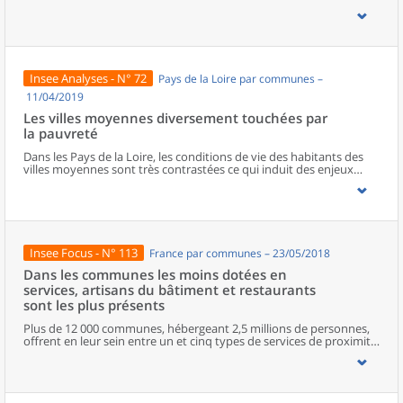
zonages d’études actualisés en 2020, l’ouvrage fait le point sur les
disparités géographiques en France, sur les forces et faiblesses des
divers territoires ainsi que sur les conditions de vie de la
population.
Insee Analyses - N° 72
Pays de la Loire par communes –
11/04/2019
Les villes moyennes diversement touchées par
la pauvreté
Dans les Pays de la Loire, les conditions de vie des habitants des
villes moyennes sont très contrastées ce qui induit des enjeux
différents en matière de développement. Certaines sont plus
fragilisées : la pauvreté y est plus présente, les logements plus
fréquemment vacants et les ménages moins souvent équipés en
voiture. En revanche, dans d’autres villes moyennes, les conditions
de vie sont plus favorables, notamment à Montaigu, aux Herbiers
et à Challans. Les ménages sont moins nombreux à vivre sous le
Insee Focus - N° 113
France par communes – 23/05/2018
seuil de pauvreté et davantage sont propriétaires de leur
logement. Les villes moyennes du littoral concentrent une
Dans les communes les moins dotées en
population plus âgée et plus aisée, même si les disparités de
services, artisans du bâtiment et restaurants
niveau de vie y sont marquées. Enfin, à La Roche-sur-Yon et Laval,
sont les plus présents
les inégalités sont fortes et les ménages plus souvent locataires.
Plus de 12 000 communes, hébergeant 2,5 millions de personnes,
offrent en leur sein entre un et cinq types de services de proximité.
Dans ces communes, les artisans et les restaurants sont les plus
présents, suivis des services de réparation automobile et de
matériel agricole. Les commerces alimentaires, comme les
boulangeries ou les supérettes, n’apparaissent de façon