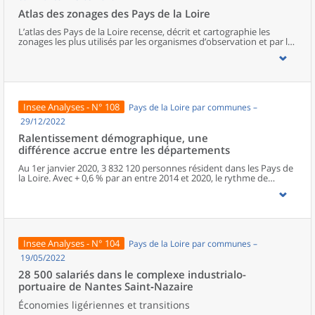
Atlas des zonages des Pays de la Loire
L’atlas des Pays de la Loire recense, décrit et cartographie les
zonages les plus utilisés par les organismes d’observation et par les
pouvoirs publics de la région. Il en présente les versions
actualisées en 2025.Après une présentation de la région, l’ouvrage
répertorie une vingtaine de zonages de trois types :- les zonages
administratifs ;- les zonages d’étude ;- les zonages d’action
publique.Cet atlas est un outil de travail opérationnel permettant
d’appréhender les principaux zonages à disposition des acteurs de
Insee Analyses - N° 108
Pays de la Loire par communes –
la région, leurs spécificités et leurs complémentarités. Il permet de
faire un choix éclairé du zonage le plus pertinent pour une analyse
29/12/2022
donnée du territoire.
Ralentissement démographique, une
différence accrue entre les départements
Au 1er janvier 2020, 3 832 120 personnes résident dans les Pays de
la Loire. Avec + 0,6 % par an entre 2014 et 2020, le rythme de
croissance de la population est supérieur à la moyenne nationale.
Toutefois, la région n’échappe pas au ralentissement de la
croissance démographique observé dans la majorité des régions
françaises. La population augmente de 23 550 personnes par an
entre 2014 et 2020, contre 30 360 entre 2009 et 2014.Entre 2014 et
2020, la Loire-Atlantique reste la locomotive de la région avec un
Insee Analyses - N° 104
Pays de la Loire par communes –
gain de population de 1,2 % par an en moyenne. La Vendée affiche
une augmentation de population encore soutenue (+ 0,8 % par
19/05/2022
an), mais en fort ralentissement. La croissance démographique
28 500 salariés dans le complexe industrialo-
plus modérée en Maine-et-Loire (+ 0,3 %), s’érode également. La
portuaire de Nantes Saint‑Nazaire
Sarthe et la Mayenne, après une croissance démographique entre
2009 et 2014, sont dans une phase de relative stabilité entre 2014
Économies ligériennes et transitions
et 2020.