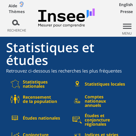
English
Aide
Thèmes
Presse
RECHERCHE
MENU
Statistiques et
études
Retrouvez ci-dessous les recherches les plus fréquentes
Statistiques
Statistiques locales
nationales
Comptes
Recensement
nationaux
de la population
annuels
Études et
Études nationales
conjoncture
régionales
Conjoncture
Indices et séries