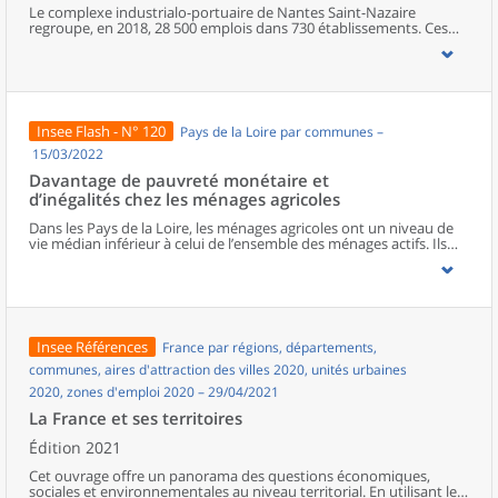
Le complexe industrialo-portuaire de Nantes Saint-Nazaire
regroupe, en 2018, 28 500 emplois dans 730 établissements. Ces
emplois s’y répartissent à hauteur de 9 000 dans les activités cœur
de métier, dites maritimes, et 19 500 dans les activités non
maritimes, des industries et des services présentant des relations
de dépendances étroites avec le port. L’ensemble de ces activités
génère 3 milliards d’euros de valeur ajoutée, soit 5 % de la richesse
dégagée par les Pays de la Loire. L’aire d’influence du port est
Insee Flash - N° 120
Pays de la Loire par communes –
multipolaire et s’étire le long de l’estuaire de la Loire. Les salariés
du port contribuent à leur tour à un effet multiplicateur sur
15/03/2022
l’activité économique locale, en dépensant leurs revenus dans leur
Davantage de pauvreté monétaire et
consommation courante sur leur lieu de résidence.
d’inégalités chez les ménages agricoles
Dans les Pays de la Loire, les ménages agricoles ont un niveau de
vie médian inférieur à celui de l’ensemble des ménages actifs. Ils
sont davantage touchés par la pauvreté monétaire et les inégalités
de niveau de vie sont plus fortes. Les revenus sont plus faibles
dans les territoires d’élevage de bovins. Ils sont souvent plus
élevés dans les territoires de productions végétales, notamment la
viticulture. Les revenus agricoles représentent 40 % des revenus
des ménages agricoles, soit 7 points de plus qu’au niveau national.
Insee Références
France par régions, départements,
communes, aires d'attraction des villes 2020, unités urbaines
2020, zones d'emploi 2020 – 29/04/2021
La France et ses territoires
Édition 2021
Cet ouvrage offre un panorama des questions économiques,
sociales et environnementales au niveau territorial. En utilisant les