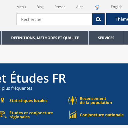
Menu
Blog
Presse
Aide
English
Thèm
DÉFINITIONS, MÉTHODES ET QUALITÉ
SERVICES
et Études FR
s plus fréquentes
Recensement
Statistiques locales
de la population
Études et conjoncture
Conjoncture nationale
régionales