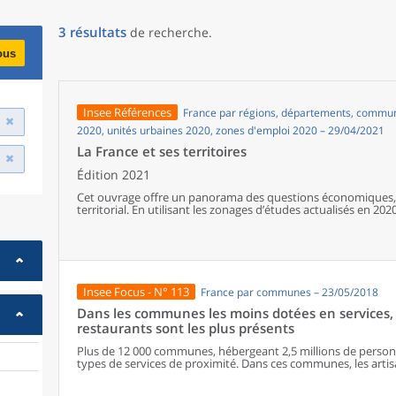
3
résultats
de recherche
.
ous
Insee Références
France par régions, départements, communes
2020, unités urbaines 2020, zones d'emploi 2020 – 29/04/2021
La France et ses territoires
Édition 2021
Cet ouvrage offre un panorama des questions économiques, 
territorial. En utilisant les zonages d’études actualisés en 2020,
géographiques en France, sur les forces et faiblesses des diver
de vie de la population.
Insee Focus - N° 113
France par communes – 23/05/2018
Dans les communes les moins dotées en services, 
restaurants sont les plus présents
Plus de 12 000 communes, hébergeant 2,5 millions de personne
types de services de proximité. Dans ces communes, les artisa
présents, suivis des services de réparation automobile et de
alimentaires, comme les boulangeries ou les supérettes, n’ap