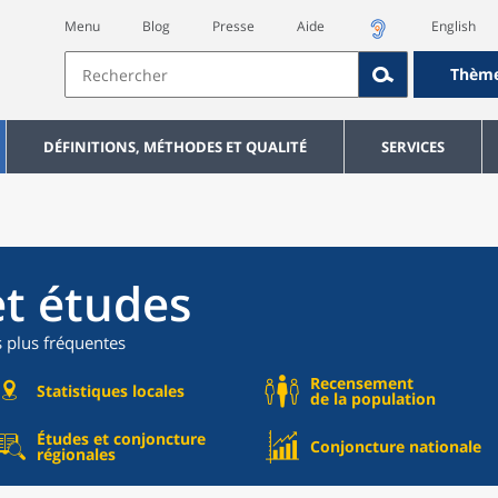
Menu
Blog
Presse
Aide
English
Thèm
DÉFINITIONS, MÉTHODES ET QUALITÉ
SERVICES
et études
s plus fréquentes
Recensement
Statistiques locales
de la population
Études et conjoncture
Conjoncture nationale
régionales