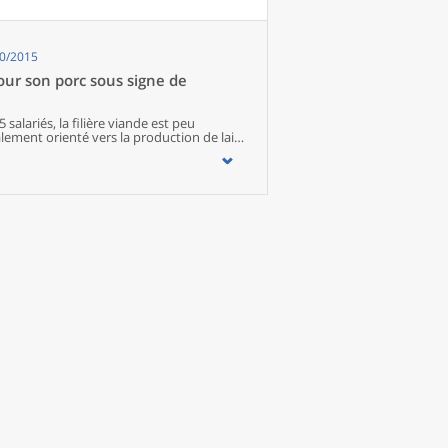
imité. Quant aux services médicaux, ils
quipements encore plus large. Aux
s’ajoutent 1 888 communes qui n’en
0/2015
our son porc sous signe de
salariés, la filière viande est peu
ement orienté vers la production de lait
porcine concourent à la commercialisation de
 dans plus de 80 % des élevages viande
tégrée. Les élevages de moutons ou de
és dans des circuits de proximité.