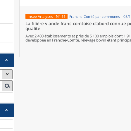
les communes offrant au moins dix types de services de prox
sont situés dans des communes bénéficiant d’un nombre d’é
communes qui possèdent au moins un service de proximité, 
possèdent aucun. Elles abritent 162 000 habitants.
Insee Analyses - N° 11
Franche-Comté par communes – 05/1
La filière viande franc-comtoise d’abord connue p
qualité
Avec 2 400 établissements et près de 5 100 emplois dont 1 915 
développée en Franche-Comté, l’élevage bovin étant principal
de vache. Bien organisées, toutes les activités de la filière 
)
produits sous signe de qualité. L’élevage de bovins, présent
(bœuf, porc, mouton…), ne dispose pas d’une filière aussi in
volailles, de dimension modeste, sont essentiellement valoris