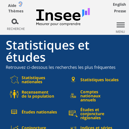
English
Aide
Thèmes
Presse
RECHERCHE
MENU
Statistiques et
études
Retrouvez ci-dessous les recherches les plus fréquentes
Statistiques
Statistiques locales
nationales
Comptes
Recensement
nationaux
de la population
annuels
Études et
Études nationales
conjoncture
régionales
Conjoncture
Indices et séries