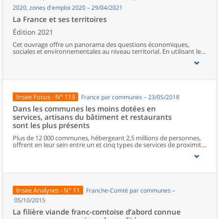
2020, zones d'emploi 2020 – 29/04/2021
La France et ses territoires
Édition 2021
Cet ouvrage offre un panorama des questions économiques,
sociales et environnementales au niveau territorial. En utilisant les
zonages d’études actualisés en 2020, l’ouvrage fait le point sur les
disparités géographiques en France, sur les forces et faiblesses des
divers territoires ainsi que sur les conditions de vie de la
population.
Insee Focus - N° 113
France par communes – 23/05/2018
Dans les communes les moins dotées en
services, artisans du bâtiment et restaurants
sont les plus présents
Plus de 12 000 communes, hébergeant 2,5 millions de personnes,
offrent en leur sein entre un et cinq types de services de proximité.
Dans ces communes, les artisans et les restaurants sont les plus
présents, suivis des services de réparation automobile et de
matériel agricole. Les commerces alimentaires, comme les
boulangeries ou les supérettes, n’apparaissent de façon
significative que dans les communes offrant au moins dix types de
services de proximité. Quant aux services médicaux, ils sont situés
Insee Analyses - N° 11
Franche-Comté par communes –
dans des communes bénéficiant d’un nombre d’équipements
encore plus large. Aux communes qui possèdent au moins un
05/10/2015
service de proximité, s’ajoutent 1 888 communes qui n’en
La filière viande franc-comtoise d’abord connue
possèdent aucun. Elles abritent 162 000 habitants.