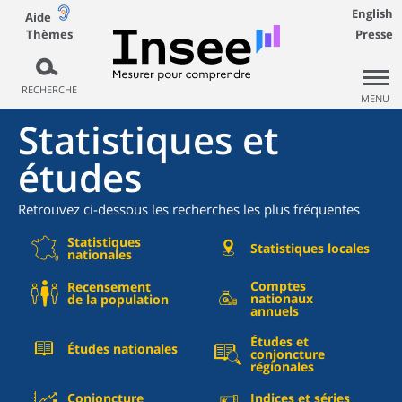
English
Aide
Thèmes
Presse
RECHERCHE
MENU
Statistiques et
études
Retrouvez ci-dessous les recherches les plus fréquentes
Statistiques
Statistiques locales
nationales
Comptes
Recensement
nationaux
de la population
annuels
Études et
Études nationales
conjoncture
régionales
Conjoncture
Indices et séries