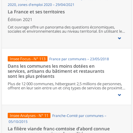
2020, zones d'emploi 2020 – 29/04/2021
La France et ses territoires
Édition 2021
Cet ouvrage offre un panorama des questions économiques,
sociales et environnementales au niveau territorial. En utilisant les
zonages d’études actualisés en 2020, l’ouvrage fait le point sur les
disparités géographiques en France, sur les forces et faiblesses des
divers territoires ainsi que sur les conditions de vie de la
population.
Insee Focus - N° 113
France par communes – 23/05/2018
Dans les communes les moins dotées en
services, artisans du bâtiment et restaurants
sont les plus présents
Plus de 12 000 communes, hébergeant 2,5 millions de personnes,
offrent en leur sein entre un et cinq types de services de proximité.
Dans ces communes, les artisans et les restaurants sont les plus
présents, suivis des services de réparation automobile et de
matériel agricole. Les commerces alimentaires, comme les
boulangeries ou les supérettes, n’apparaissent de façon
significative que dans les communes offrant au moins dix types de
services de proximité. Quant aux services médicaux, ils sont situés
Insee Analyses - N° 11
Franche-Comté par communes –
dans des communes bénéficiant d’un nombre d’équipements
encore plus large. Aux communes qui possèdent au moins un
05/10/2015
service de proximité, s’ajoutent 1 888 communes qui n’en
La filière viande franc-comtoise d’abord connue
possèdent aucun. Elles abritent 162 000 habitants.