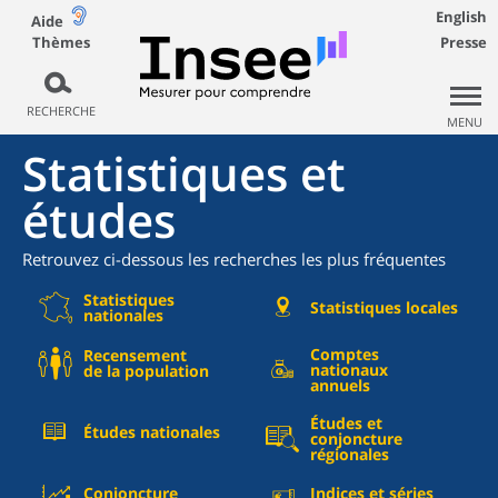
English
Aide
Thèmes
Presse
RECHERCHE
MENU
Statistiques et
études
Retrouvez ci-dessous les recherches les plus fréquentes
Statistiques
Statistiques locales
nationales
Comptes
Recensement
nationaux
de la population
annuels
Études et
Études nationales
conjoncture
régionales
Conjoncture
Indices et séries