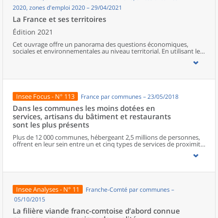
2020, zones d'emploi 2020 – 29/04/2021
La France et ses territoires
Édition 2021
Cet ouvrage offre un panorama des questions économiques,
sociales et environnementales au niveau territorial. En utilisant les
zonages d’études actualisés en 2020, l’ouvrage fait le point sur les
disparités géographiques en France, sur les forces et faiblesses des
divers territoires ainsi que sur les conditions de vie de la
population.
Insee Focus - N° 113
France par communes – 23/05/2018
Dans les communes les moins dotées en
services, artisans du bâtiment et restaurants
sont les plus présents
Plus de 12 000 communes, hébergeant 2,5 millions de personnes,
offrent en leur sein entre un et cinq types de services de proximité.
Dans ces communes, les artisans et les restaurants sont les plus
présents, suivis des services de réparation automobile et de
matériel agricole. Les commerces alimentaires, comme les
boulangeries ou les supérettes, n’apparaissent de façon
significative que dans les communes offrant au moins dix types de
services de proximité. Quant aux services médicaux, ils sont situés
Insee Analyses - N° 11
Franche-Comté par communes –
dans des communes bénéficiant d’un nombre d’équipements
encore plus large. Aux communes qui possèdent au moins un
05/10/2015
service de proximité, s’ajoutent 1 888 communes qui n’en
La filière viande franc-comtoise d’abord connue
possèdent aucun. Elles abritent 162 000 habitants.