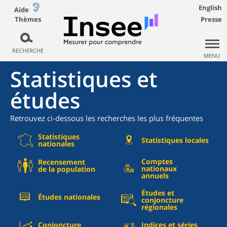
English
Aide
Thèmes
Presse
RECHERCHE
MENU
Statistiques et
études
Retrouvez ci-dessous les recherches les plus fréquentes
Statistiques
Statistiques locales
nationales
Comptes
Recensement
nationaux
de la population
annuels
Études et
Études nationales
conjoncture
régionales
Conjoncture
Indices et séries