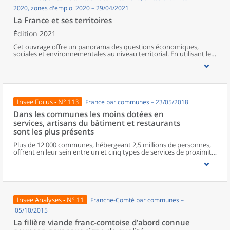
2020, zones d'emploi 2020 – 29/04/2021
La France et ses territoires
Édition 2021
Cet ouvrage offre un panorama des questions économiques,
sociales et environnementales au niveau territorial. En utilisant les
zonages d’études actualisés en 2020, l’ouvrage fait le point sur les
disparités géographiques en France, sur les forces et faiblesses des
divers territoires ainsi que sur les conditions de vie de la
population.
Insee Focus - N° 113
France par communes – 23/05/2018
Dans les communes les moins dotées en
services, artisans du bâtiment et restaurants
sont les plus présents
Plus de 12 000 communes, hébergeant 2,5 millions de personnes,
offrent en leur sein entre un et cinq types de services de proximité.
Dans ces communes, les artisans et les restaurants sont les plus
présents, suivis des services de réparation automobile et de
matériel agricole. Les commerces alimentaires, comme les
boulangeries ou les supérettes, n’apparaissent de façon
significative que dans les communes offrant au moins dix types de
services de proximité. Quant aux services médicaux, ils sont situés
Insee Analyses - N° 11
Franche-Comté par communes –
dans des communes bénéficiant d’un nombre d’équipements
encore plus large. Aux communes qui possèdent au moins un
05/10/2015
service de proximité, s’ajoutent 1 888 communes qui n’en
La filière viande franc-comtoise d’abord connue
possèdent aucun. Elles abritent 162 000 habitants.