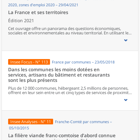
2020, zones d'emploi 2020 – 29/04/2021
La France et ses territoires
Édition 2021
Cet ouvrage offre un panorama des questions économiques,
sociales et environnementales au niveau territorial. En utilisant les
zonages d’études actualisés en 2020, l’ouvrage fait le point sur les
disparités géographiques en France, sur les forces et faiblesses des
divers territoires ainsi que sur les conditions de vie de la
population.
Insee Focus - N° 113
France par communes – 23/05/2018
Dans les communes les moins dotées en
services, artisans du bâtiment et restaurants
sont les plus présents
Plus de 12 000 communes, hébergeant 2,5 millions de personnes,
offrent en leur sein entre un et cinq types de services de proximité.
Dans ces communes, les artisans et les restaurants sont les plus
présents, suivis des services de réparation automobile et de
matériel agricole. Les commerces alimentaires, comme les
boulangeries ou les supérettes, n’apparaissent de façon
significative que dans les communes offrant au moins dix types de
services de proximité. Quant aux services médicaux, ils sont situés
Insee Analyses - N° 11
Franche-Comté par communes –
dans des communes bénéficiant d’un nombre d’équipements
encore plus large. Aux communes qui possèdent au moins un
05/10/2015
service de proximité, s’ajoutent 1 888 communes qui n’en
La filière viande franc-comtoise d’abord connue
possèdent aucun. Elles abritent 162 000 habitants.