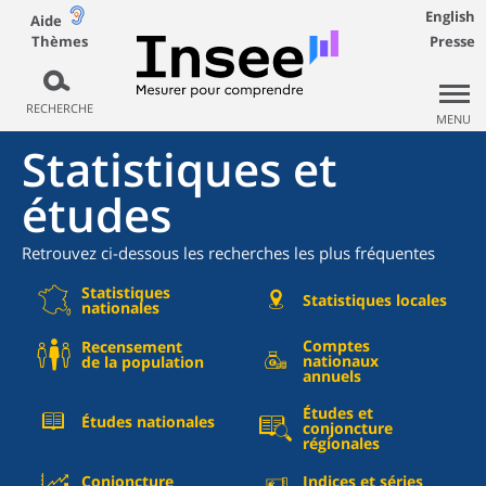
English
Aide
Thèmes
Presse
RECHERCHE
MENU
Statistiques et
études
Retrouvez ci-dessous les recherches les plus fréquentes
Statistiques
Statistiques locales
nationales
Comptes
Recensement
nationaux
de la population
annuels
Études et
Études nationales
conjoncture
régionales
Conjoncture
Indices et séries