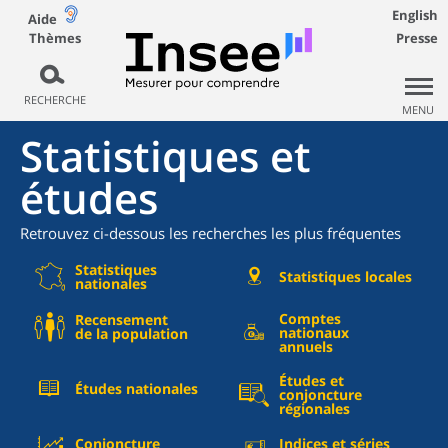
English
Aide
Thèmes
Presse
RECHERCHE
MENU
Statistiques et
études
Retrouvez ci-dessous les recherches les plus fréquentes
Statistiques
Statistiques locales
nationales
Comptes
Recensement
nationaux
de la population
annuels
Études et
Études nationales
conjoncture
régionales
Conjoncture
Indices et séries