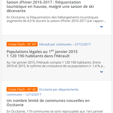
Saison d’hiver 2016-2017 : fréquentation
possèdent aucun. Elles abritent 162 000 habitants.
touristique en hausse, malgré une saison de ski
décevante
En Occitanie, la fréquentation des hébergements touristiques
augmente de 4,9 % durant la saison d’hiver 2016-2017 par rapport
à la saison d’hiver précédente. Hôtels et autres hébergements
collectifs touristiques contribuent de façon équitable à la
croissance du nombre des nuitées. Le massif pyrénéen connaît
une saison difficile.
Insee Flash - N° 67
Hérault par communes – 27/12/2017
er
Populations légales au 1
janvier 2015
1 120 190 habitants dans l’Hérault
Au 1er janvier 2015, l’Hérault compte 1 120 190 habitants. Entre
2010 et 2015, le rythme de croissance de sa population (+ 1,4 % par
an) est, avec celui de la Haute-Garonne, le plus élevé de la région
Occitanie et classe l’Hérault au deuxième rang des départements
de métropole, derrière la Haute-Savoie, ex-aequo avec la Haute-
Garonne. L’Hérault gagne 15 130 habitants en moyenne chaque
année, ce qui lui vaut d’être, avec la Haute-Garonne, l’une des
deux locomotives démographiques de la région.
Insee Flash - N° 42
Occitanie par départements,
communes – 12/10/2017
Un nombre limité de communes nouvelles en
Occitanie
En Occitanie, 119 communes se sont regroupées aux 1ers janvier