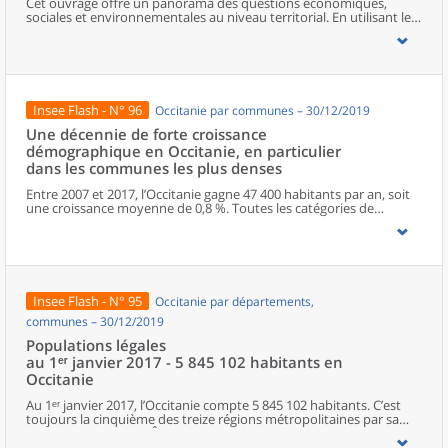
Cet ouvrage offre un panorama des questions économiques,
revanche, l’accroissement naturel, qui se mesure par la différence
sociales et environnementales au niveau territorial. En utilisant les
entre le nombre de décès et de naissances, demeure en Occitanie
zonages d’études actualisés en 2020, l’ouvrage fait le point sur les
un des plus faibles des régions de France (+ 0,1 % par an). La région
disparités géographiques en France, sur les forces et faiblesses des
se situe très loin de la Guyane (+ 2,4 % par an) ou de l’Île-de-France
divers territoires ainsi que sur les conditions de vie de la
(+ 0,9 %), dans une position intermédiaire entre Auvergne-Rhône-
population.
Alpes (+ 0,3 %) et Nouvelle-Aquitaine (- 0,1 %).
Insee Flash - N° 96
Occitanie par communes – 30/12/2019
Une décennie de forte croissance
démographique en Occitanie, en particulier
dans les communes les plus denses
Entre 2007 et 2017, l’Occitanie gagne 47 400 habitants par an, soit
une croissance moyenne de 0,8 %. Toutes les catégories de
territoires, quel que soit leur degré de densité, bénéficient de ce
dynamisme démographique. Mais il est particulièrement fort dans
les communes les plus denses, notamment au cœur des grandes
agglomérations qui conjuguent excédents naturel et migratoire.
Insee Flash - N° 95
Occitanie par départements,
communes – 30/12/2019
Populations légales
au 1ᵉʳ janvier 2017 - 5 845 102 habitants en
Occitanie
Au 1ᵉʳ janvier 2017, l’Occitanie compte 5 845 102 habitants. C’est
toujours la cinquième des treize régions métropolitaines par sa
population, derrière l’Île-de-France, Auvergne-Rhône-Alpes, les
Hauts-de-France et la Nouvelle-Aquitaine, et devant le Grand Est.