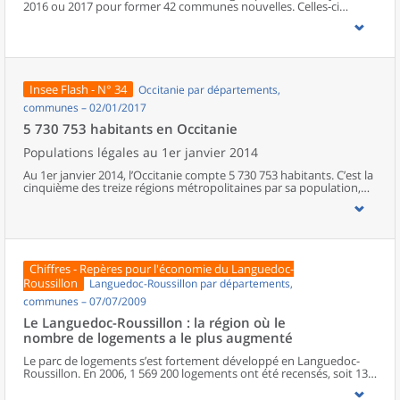
2016 ou 2017 pour former 42 communes nouvelles. Celles-ci
représentent moins d’un dixième des communes nouvelles
françaises. Dans la région, le nombre de communes fusionnant
n’excède jamais 6. Sur les 13 départements occitans, 9 sont
concernés par ce remodelage du paysage communal.
Insee Flash - N° 34
Occitanie par départements,
communes – 02/01/2017
5 730 753 habitants en Occitanie
Populations légales au 1er janvier 2014
Au 1er janvier 2014, l’Occitanie compte 5 730 753 habitants. C’est la
cinquième des treize régions métropolitaines par sa population,
entre la Nouvelle-Aquitaine et le Grand-Est. Entre 2009 et 2014,
l'Occitanie gagne en moyenne 51 400 habitants chaque année
(+ 0,9 %). Ce taux d’accroissement, presque deux fois plus élevé
qu'en moyenne en métropole, est le plus fort après celui de la
Corse. Il est dû pour l’essentiel à l’arrivée de nouvelles populations
dans la région, l’une des plus attractives du pays.
Chiffres - Repères pour l'économie du Languedoc-
Roussillon
Languedoc-Roussillon par départements,
communes – 07/07/2009
Le Languedoc-Roussillon : la région où le
nombre de logements a le plus augmenté
Le parc de logements s’est fortement développé en Languedoc-
Roussillon. En 2006, 1 569 200 logements ont été recensés, soit 13
% de plus qu’en 1999. La forte croissance démographique et la
décohabitation sont à l’origine de cette évolution.