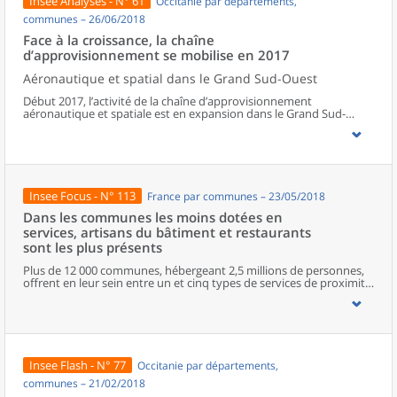
Insee Analyses - N° 61
Occitanie par départements,
communes – 26/06/2018
Face à la croissance, la chaîne
d’approvisionnement se mobilise en 2017
Aéronautique et spatial dans le Grand Sud-Ouest
Début 2017, l’activité de la chaîne d’approvisionnement
aéronautique et spatiale est en expansion dans le Grand Sud-
Ouest : tous les secteurs se mobilisent pour répondre à la forte
demande des grands constructeurs. Les usines et les sociétés de
services tournent à plein régime et sont proches de leurs limites de
capacité de production. Pour adapter leur offre, les chefs
d’entreprise projettent d’innover et d’investir, mais aussi de
recruter et de former sans recourir davantage à la sous-traitance
Insee Focus - N° 113
France par communes – 23/05/2018
ou à l’emploi intérimaire.
Dans les communes les moins dotées en
services, artisans du bâtiment et restaurants
sont les plus présents
Plus de 12 000 communes, hébergeant 2,5 millions de personnes,
offrent en leur sein entre un et cinq types de services de proximité.
Dans ces communes, les artisans et les restaurants sont les plus
présents, suivis des services de réparation automobile et de
matériel agricole. Les commerces alimentaires, comme les
boulangeries ou les supérettes, n’apparaissent de façon
significative que dans les communes offrant au moins dix types de
services de proximité. Quant aux services médicaux, ils sont situés
Insee Flash - N° 77
Occitanie par départements,
dans des communes bénéficiant d’un nombre d’équipements
encore plus large. Aux communes qui possèdent au moins un
communes – 21/02/2018
service de proximité, s’ajoutent 1 888 communes qui n’en