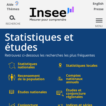
English
Aide
Thèmes
Presse
RECHERCHE
MENU
Statistiques et
études
Retrouvez ci-dessous les recherches les plus fréquentes
Statistiques
Statistiques locales
nationales
Comptes
Recensement
nationaux
de la population
annuels
Études et
Études nationales
conjoncture
régionales
Conjoncture
Indices et séries