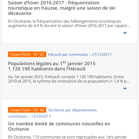
Saison d’hiver 2016-2017 : fréquentation
possèdent aucun. Elles abritent 162 000 habitants.
touristique en hausse, malgré une saison de ski
décevante
En Occitanie, la fréquentation des hébergements touristiques
augmente de 4,9 % durant la saison d’hiver 2016-2017 par rapport
à la saison d’hiver précédente. Hôtels et autres hébergements
collectifs touristiques contribuent de façon équitable à la
croissance du nombre des nuitées. Le massif pyrénéen connaît
une saison difficile.
Insee Flash - N° 67
Hérault par communes – 27/12/2017
er
Populations légales au 1
janvier 2015
1 120 190 habitants dans l’Hérault
Au 1er janvier 2015, l’Hérault compte 1 120 190 habitants. Entre
2010 et 2015, le rythme de croissance de sa population (+ 1,4 % par
an) est, avec celui de la Haute-Garonne, le plus élevé de la région
Occitanie et classe l’Hérault au deuxième rang des départements
de métropole, derrière la Haute-Savoie, ex-aequo avec la Haute-
Garonne. L’Hérault gagne 15 130 habitants en moyenne chaque
année, ce qui lui vaut d’être, avec la Haute-Garonne, l’une des
deux locomotives démographiques de la région.
Insee Flash - N° 42
Occitanie par départements,
communes – 12/10/2017
Un nombre limité de communes nouvelles en
Occitanie
En Occitanie, 119 communes se sont regroupées aux 1ers janvier