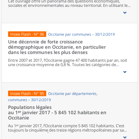
Cet ouvrage offre un panorama des questions économiques,
revanche, l’accroissement naturel, qui se mesure par la différence
sociales et environnementales au niveau territorial. En utilisant les
entre le nombre de décès et de naissances, demeure en Occitanie
zonages d’études actualisés en 2020, l’ouvrage fait le point sur les
un des plus faibles des régions de France (+ 0,1 % par an). La région
disparités géographiques en France, sur les forces et faiblesses des
se situe très loin de la Guyane (+ 2,4 % par an) ou de l’Île-de-France
divers territoires ainsi que sur les conditions de vie de la
(+ 0,9 %), dans une position intermédiaire entre Auvergne-Rhône-
population.
Alpes (+ 0,3 %) et Nouvelle-Aquitaine (- 0,1 %).
Insee Flash - N° 96
Occitanie par communes – 30/12/2019
Une décennie de forte croissance
démographique en Occitanie, en particulier
dans les communes les plus denses
Entre 2007 et 2017, l’Occitanie gagne 47 400 habitants par an, soit
une croissance moyenne de 0,8 %. Toutes les catégories de
territoires, quel que soit leur degré de densité, bénéficient de ce
dynamisme démographique. Mais il est particulièrement fort dans
les communes les plus denses, notamment au cœur des grandes
agglomérations qui conjuguent excédents naturel et migratoire.
Insee Flash - N° 95
Occitanie par départements,
communes – 30/12/2019
Populations légales
au 1ᵉʳ janvier 2017 - 5 845 102 habitants en
Occitanie
Au 1ᵉʳ janvier 2017, l’Occitanie compte 5 845 102 habitants. C’est
toujours la cinquième des treize régions métropolitaines par sa
population, derrière l’Île-de-France, Auvergne-Rhône-Alpes, les
Hauts-de-France et la Nouvelle-Aquitaine, et devant le Grand Est.