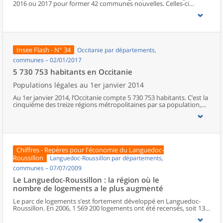
2016 ou 2017 pour former 42 communes nouvelles. Celles-ci
représentent moins d’un dixième des communes nouvelles
françaises. Dans la région, le nombre de communes fusionnant
n’excède jamais 6. Sur les 13 départements occitans, 9 sont
concernés par ce remodelage du paysage communal.
Insee Flash - N° 34
Occitanie par départements,
communes – 02/01/2017
5 730 753 habitants en Occitanie
Populations légales au 1er janvier 2014
Au 1er janvier 2014, l’Occitanie compte 5 730 753 habitants. C’est la
cinquième des treize régions métropolitaines par sa population,
entre la Nouvelle-Aquitaine et le Grand-Est. Entre 2009 et 2014,
l'Occitanie gagne en moyenne 51 400 habitants chaque année
(+ 0,9 %). Ce taux d’accroissement, presque deux fois plus élevé
qu'en moyenne en métropole, est le plus fort après celui de la
Corse. Il est dû pour l’essentiel à l’arrivée de nouvelles populations
dans la région, l’une des plus attractives du pays.
Chiffres - Repères pour l'économie du Languedoc-
Roussillon
Languedoc-Roussillon par départements,
communes – 07/07/2009
Le Languedoc-Roussillon : la région où le
nombre de logements a le plus augmenté
Le parc de logements s’est fortement développé en Languedoc-
Roussillon. En 2006, 1 569 200 logements ont été recensés, soit 13
% de plus qu’en 1999. La forte croissance démographique et la
décohabitation sont à l’origine de cette évolution.