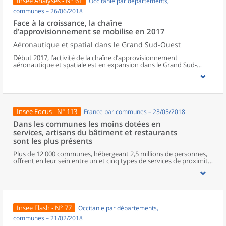
Insee Analyses - N° 61
Occitanie par départements,
communes – 26/06/2018
Face à la croissance, la chaîne
d’approvisionnement se mobilise en 2017
Aéronautique et spatial dans le Grand Sud-Ouest
Début 2017, l’activité de la chaîne d’approvisionnement
aéronautique et spatiale est en expansion dans le Grand Sud-
Ouest : tous les secteurs se mobilisent pour répondre à la forte
demande des grands constructeurs. Les usines et les sociétés de
services tournent à plein régime et sont proches de leurs limites de
capacité de production. Pour adapter leur offre, les chefs
d’entreprise projettent d’innover et d’investir, mais aussi de
recruter et de former sans recourir davantage à la sous-traitance
Insee Focus - N° 113
France par communes – 23/05/2018
ou à l’emploi intérimaire.
Dans les communes les moins dotées en
services, artisans du bâtiment et restaurants
sont les plus présents
Plus de 12 000 communes, hébergeant 2,5 millions de personnes,
offrent en leur sein entre un et cinq types de services de proximité.
Dans ces communes, les artisans et les restaurants sont les plus
présents, suivis des services de réparation automobile et de
matériel agricole. Les commerces alimentaires, comme les
boulangeries ou les supérettes, n’apparaissent de façon
significative que dans les communes offrant au moins dix types de
services de proximité. Quant aux services médicaux, ils sont situés
Insee Flash - N° 77
Occitanie par départements,
dans des communes bénéficiant d’un nombre d’équipements
encore plus large. Aux communes qui possèdent au moins un
communes – 21/02/2018
service de proximité, s’ajoutent 1 888 communes qui n’en