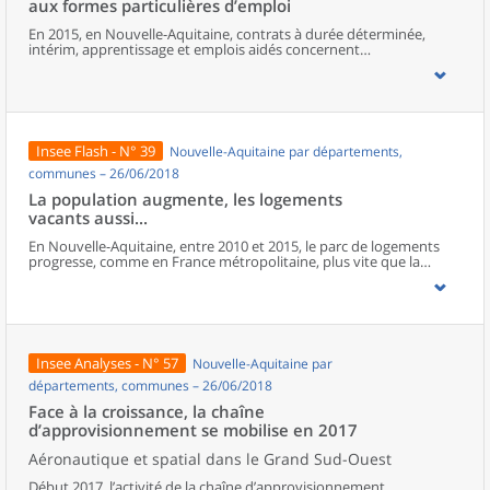
aux formes particulières d’emploi
moitié vit dans des périphéries accueillant des familles aisées.
En 2015, en Nouvelle-Aquitaine, contrats à durée déterminée,
intérim, apprentissage et emplois aidés concernent
300 000 salariés et représentent 15 % du volume total d’heures
travaillées. Cette part augmente depuis 2010. Le recours à ces
formes particulières d’emploi est différent selon les territoires, en
fonction des activités présentes : les zones à caractère industriel
recourent davantage à l’intérim et les CDD sont plus présents dans
les espaces où les activités touristiques et saisonnières sont les
Insee Flash - N° 39
Nouvelle-Aquitaine par départements,
plus développées. Pour leur part, emplois aidés et apprentissage
répondent à des logiques de politiques publiques. Comparées aux
communes – 26/06/2018
emplois stables, les conditions d’emploi des salariés sous ces
La population augmente, les logements
formes de contrat sont généralement associées à davantage de
vacants aussi...
mobilité, de temps partiel, de multiactivité et à une moindre
rémunération. Les plus jeunes, les moins diplômés et les employés
En Nouvelle-Aquitaine, entre 2010 et 2015, le parc de logements
ou les ouvriers sont les salariés les plus exposés à ces formes
progresse, comme en France métropolitaine, plus vite que la
d’emploi.
population. L’attractivité de la région porte la croissance, autant
celle des résidences principales que des secondaires, mais ce sont
surtout les logements vacants qui augmentent le plus vite.
Insee Analyses - N° 57
Nouvelle-Aquitaine par
départements, communes – 26/06/2018
Face à la croissance, la chaîne
d’approvisionnement se mobilise en 2017
Aéronautique et spatial dans le Grand Sud-Ouest
Début 2017, l’activité de la chaîne d’approvisionnement