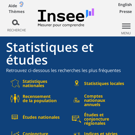
English
Aide
Thèmes
Presse
RECHERCHE
MENU
Statistiques et
études
Retrouvez ci-dessous les recherches les plus fréquentes
Statistiques
Statistiques locales
nationales
Comptes
Recensement
nationaux
de la population
annuels
Études et
Études nationales
conjoncture
régionales
Conjoncture
Indices et séries