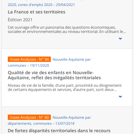
2020, zones d'emploi 2020 – 29/04/2021
La France et ses territoires
Édition 2021
Cet ouvrage offre un panorama des questions économiques,
sociales et environnementales au niveau territorial. En utilisant les
zonages d’études actualisés en 2020, l’ouvrage fait le point sur les
disparités géographiques en France, sur les forces et faiblesses des
divers territoires ainsi que sur les conditions de vie de la
population.
Insee Analyses - N° 94
Nouvelle-Aquitaine par
communes – 19/11/2020
Qualité de vie des enfants en Nouvelle-
Aquitaine, reflet des inégalités territoriales
Niveau de vie de la famille, d’une part, proximité ou éloignement
de certains équipements et services, d’autre part, sont deux
facteurs déterminants de la qualité de vie des enfants.En Nouvelle-
Aquitaine, six enfants sur dix habitent dans des territoires peu
denses, souvent éloignés des équipements et services du
quotidien. Indépendamment d’autres facteurs favorables dans
leur environnement (qualité de l’air, paysages, maisons spacieuses,
etc.), une partie de ces enfants cumule cet éloignement avec
Insee Analyses - N° 60
Nouvelle-Aquitaine par
l’appartenance à des familles aux niveaux de vie peu élevés.Les
autres enfants néo-aquitains résident en milieux plus denses donc
départements, communes – 13/07/2018
davantage équipés. La moitié est en difficulté sociale ou
De fortes disparités territoriales dans le recours
confrontée à de fortes inégalités dans les métropoles, l’autre