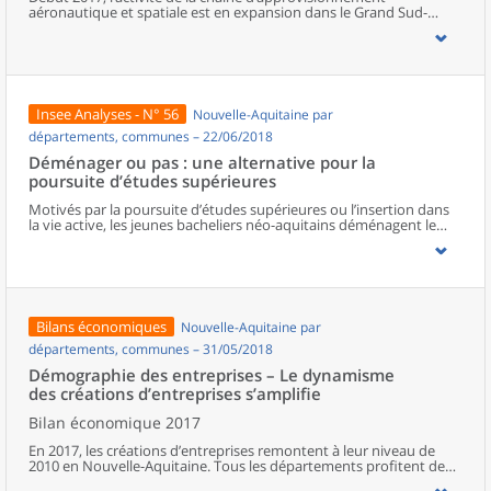
aéronautique et spatiale est en expansion dans le Grand Sud-
Ouest : tous les secteurs se mobilisent pour répondre à la forte
demande des grands constructeurs. Les usines et les sociétés de
services tournent à plein régime et sont proches de leurs limites de
capacité de production. Pour adapter leur offre, les chefs
d’entreprise projettent d’innover et d’investir, mais aussi de
recruter et de former sans recourir davantage à la sous-traitance
Insee Analyses - N° 56
Nouvelle-Aquitaine par
ou à l’emploi intérimaire.
départements, communes – 22/06/2018
Déménager ou pas : une alternative pour la
poursuite d’études supérieures
Motivés par la poursuite d’études supérieures ou l’insertion dans
la vie active, les jeunes bacheliers néo-aquitains déménagent le
plus souvent à 18 ans. Ils convergent principalement vers les trois
plus grands sites universitaires de la région : Bordeaux, Limoges et
Poitiers. Plus d’un étudiant sur deux opte pour le déménagement,
et davantage parmi les plus éloignés des principaux lieux de
formation. Cependant, le capital éducatif économique et culturel
de l’environnement familial influe aussi sur les mobilités. Ainsi, les
Bilans économiques
Nouvelle-Aquitaine par
bacheliers issus de catégories défavorisées au regard de ces
éléments, sont proportionnellement moins nombreux à
départements, communes – 31/05/2018
déménager, compte tenu des coûts pour se loger, avec le risque
Démographie des entreprises – Le dynamisme
d’assumer des trajets quotidiens plus longs. Ils sont également
des créations d’entreprises s’amplifie
conduits à choisir les formations les plus proches du domicile de
leurs parents, souvent des sections de technicien supérieur en
Bilan économique 2017
production.
En 2017, les créations d’entreprises remontent à leur niveau de
2010 en Nouvelle-Aquitaine. Tous les départements profitent de
cette embellie. Les entreprises « classiques » bénéficient de cette