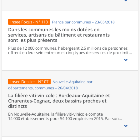
progression énergique, mais également les micro-entreprises qui
rompent avec la désaffection observée depuis 2015. Les bonnes
performances concernent tous les secteurs d’activité. Le nombre
de défaillances est le plus faible depuis dix ans.
Insee Focus - N° 113
France par communes – 23/05/2018
Dans les communes les moins dotées en
services, artisans du bâtiment et restaurants
sont les plus présents
Plus de 12 000 communes, hébergeant 2,5 millions de personnes,
offrent en leur sein entre un et cinq types de services de proximité.
Dans ces communes, les artisans et les restaurants sont les plus
présents, suivis des services de réparation automobile et de
matériel agricole. Les commerces alimentaires, comme les
boulangeries ou les supérettes, n’apparaissent de façon
significative que dans les communes offrant au moins dix types de
services de proximité. Quant aux services médicaux, ils sont situés
Insee Dossier - N° 07
Nouvelle-Aquitaine par
dans des communes bénéficiant d’un nombre d’équipements
encore plus large. Aux communes qui possèdent au moins un
départements, communes – 26/04/2018
service de proximité, s’ajoutent 1 888 communes qui n’en
La filière viti-vinicole : Bordeaux-Aquitaine et
possèdent aucun. Elles abritent 162 000 habitants.
Charentes-Cognac, deux bassins proches et
distincts
En Nouvelle-Aquitaine, la filière viti-vinicole compte
14 000 établissements pour 54 100 emplois en 2015. Par son
orientation agricole, elle emploie 10 300 non-salariés, soit
davantage qu’en moyenne dans l’économie régionale. De la culture
de la vigne aux grands négociants, en passant par la
transformation du vin, la filière occupe une place essentielle dans