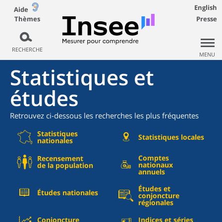
English
Aide
Thèmes
Presse
RECHERCHE
MENU
Statistiques et
études
Retrouvez ci-dessous les recherches les plus fréquentes
Statistiques
Statistiques locales
nationales
Comptes
Recensement
nationaux
de la population
annuels
Études et
Études nationales
conjoncture
régionales
Conjoncture
Indices et séries