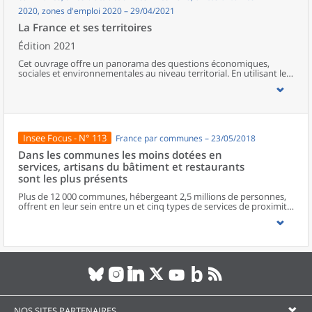
2020, zones d'emploi 2020 – 29/04/2021
La France et ses territoires
Édition 2021
Cet ouvrage offre un panorama des questions économiques,
sociales et environnementales au niveau territorial. En utilisant les
zonages d’études actualisés en 2020, l’ouvrage fait le point sur les
disparités géographiques en France, sur les forces et faiblesses des
divers territoires ainsi que sur les conditions de vie de la
population.
Insee Focus - N° 113
France par communes – 23/05/2018
Dans les communes les moins dotées en
services, artisans du bâtiment et restaurants
sont les plus présents
Plus de 12 000 communes, hébergeant 2,5 millions de personnes,
offrent en leur sein entre un et cinq types de services de proximité.
Dans ces communes, les artisans et les restaurants sont les plus
présents, suivis des services de réparation automobile et de
matériel agricole. Les commerces alimentaires, comme les
boulangeries ou les supérettes, n’apparaissent de façon
significative que dans les communes offrant au moins dix types de
services de proximité. Quant aux services médicaux, ils sont situés
dans des communes bénéficiant d’un nombre d’équipements
encore plus large. Aux communes qui possèdent au moins un
service de proximité, s’ajoutent 1 888 communes qui n’en
possèdent aucun. Elles abritent 162 000 habitants.
NOS SITES PARTENAIRES