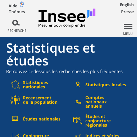
English
Aide
Thèmes
Presse
RECHERCHE
MENU
Statistiques et
études
Retrouvez ci-dessous les recherches les plus fréquentes
Statistiques
Statistiques locales
nationales
Comptes
Recensement
nationaux
de la population
annuels
Études et
Études nationales
conjoncture
régionales
Conjoncture
Indices et séries