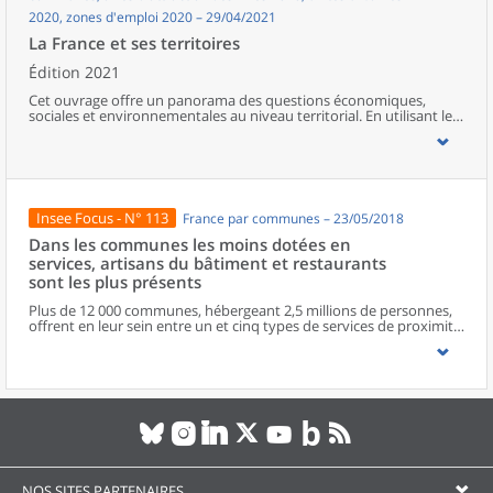
2020, zones d'emploi 2020 – 29/04/2021
La France et ses territoires
Édition 2021
Cet ouvrage offre un panorama des questions économiques,
sociales et environnementales au niveau territorial. En utilisant les
zonages d’études actualisés en 2020, l’ouvrage fait le point sur les
disparités géographiques en France, sur les forces et faiblesses des
divers territoires ainsi que sur les conditions de vie de la
population.
Insee Focus - N° 113
France par communes – 23/05/2018
Dans les communes les moins dotées en
services, artisans du bâtiment et restaurants
sont les plus présents
Plus de 12 000 communes, hébergeant 2,5 millions de personnes,
offrent en leur sein entre un et cinq types de services de proximité.
Dans ces communes, les artisans et les restaurants sont les plus
présents, suivis des services de réparation automobile et de
matériel agricole. Les commerces alimentaires, comme les
boulangeries ou les supérettes, n’apparaissent de façon
significative que dans les communes offrant au moins dix types de
services de proximité. Quant aux services médicaux, ils sont situés
dans des communes bénéficiant d’un nombre d’équipements
encore plus large. Aux communes qui possèdent au moins un
service de proximité, s’ajoutent 1 888 communes qui n’en
possèdent aucun. Elles abritent 162 000 habitants.
NOS SITES PARTENAIRES