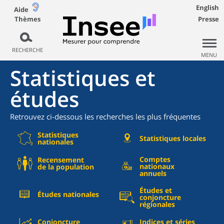
English
Aide
Thèmes
Presse
RECHERCHE
MENU
Statistiques et
études
Retrouvez ci-dessous les recherches les plus fréquentes
Statistiques
Statistiques locales
nationales
Comptes
Recensement
nationaux
de la population
annuels
Études et
Études nationales
conjoncture
régionales
Conjoncture
Indices et séries