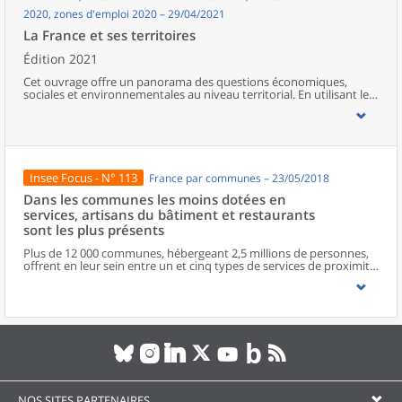
2020, zones d'emploi 2020 – 29/04/2021
La France et ses territoires
Édition 2021
Cet ouvrage offre un panorama des questions économiques,
sociales et environnementales au niveau territorial. En utilisant les
zonages d’études actualisés en 2020, l’ouvrage fait le point sur les
disparités géographiques en France, sur les forces et faiblesses des
divers territoires ainsi que sur les conditions de vie de la
population.
Insee Focus - N° 113
France par communes – 23/05/2018
Dans les communes les moins dotées en
services, artisans du bâtiment et restaurants
sont les plus présents
Plus de 12 000 communes, hébergeant 2,5 millions de personnes,
offrent en leur sein entre un et cinq types de services de proximité.
Dans ces communes, les artisans et les restaurants sont les plus
présents, suivis des services de réparation automobile et de
matériel agricole. Les commerces alimentaires, comme les
boulangeries ou les supérettes, n’apparaissent de façon
significative que dans les communes offrant au moins dix types de
services de proximité. Quant aux services médicaux, ils sont situés
dans des communes bénéficiant d’un nombre d’équipements
encore plus large. Aux communes qui possèdent au moins un
service de proximité, s’ajoutent 1 888 communes qui n’en
possèdent aucun. Elles abritent 162 000 habitants.
NOS SITES PARTENAIRES