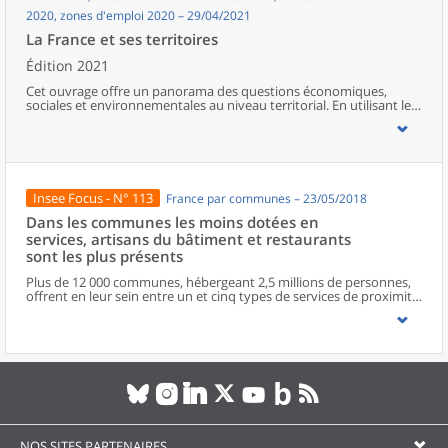
2020, zones d'emploi 2020 – 29/04/2021
La France et ses territoires
Édition 2021
Cet ouvrage offre un panorama des questions économiques,
sociales et environnementales au niveau territorial. En utilisant les
zonages d’études actualisés en 2020, l’ouvrage fait le point sur les
disparités géographiques en France, sur les forces et faiblesses des
divers territoires ainsi que sur les conditions de vie de la
population.
Insee Focus - N° 113
France par communes – 23/05/2018
Dans les communes les moins dotées en
services, artisans du bâtiment et restaurants
sont les plus présents
Plus de 12 000 communes, hébergeant 2,5 millions de personnes,
offrent en leur sein entre un et cinq types de services de proximité.
Dans ces communes, les artisans et les restaurants sont les plus
présents, suivis des services de réparation automobile et de
matériel agricole. Les commerces alimentaires, comme les
boulangeries ou les supérettes, n’apparaissent de façon
significative que dans les communes offrant au moins dix types de
services de proximité. Quant aux services médicaux, ils sont situés
dans des communes bénéficiant d’un nombre d’équipements
encore plus large. Aux communes qui possèdent au moins un
service de proximité, s’ajoutent 1 888 communes qui n’en
possèdent aucun. Elles abritent 162 000 habitants.
NOS SITES PARTENAIRES