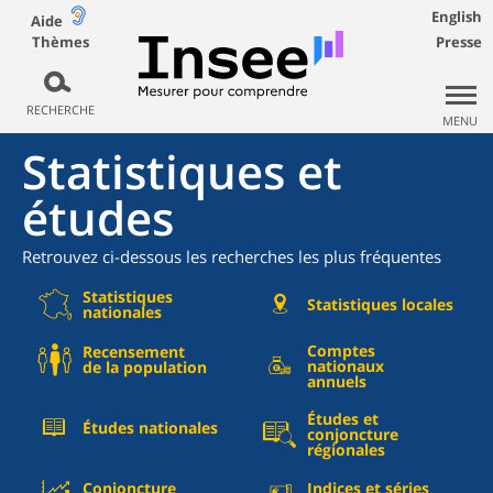
English
Aide
Thèmes
Presse
RECHERCHE
MENU
Statistiques et
études
Retrouvez ci-dessous les recherches les plus fréquentes
Statistiques
Statistiques locales
nationales
Comptes
Recensement
nationaux
de la population
annuels
Études et
Études nationales
conjoncture
régionales
Conjoncture
Indices et séries