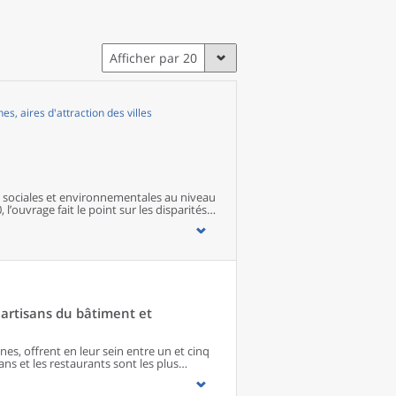
Afficher par 20
, aires d'attraction des villes
sociales et environnementales au niveau
 l’ouvrage fait le point sur les disparités
s territoires ainsi que sur les conditions
artisans du bâtiment et
s, offrent en leur sein entre un et cinq
ns et les restaurants sont les plus
 matériel agricole. Les commerces
paraissent de façon significative que dans