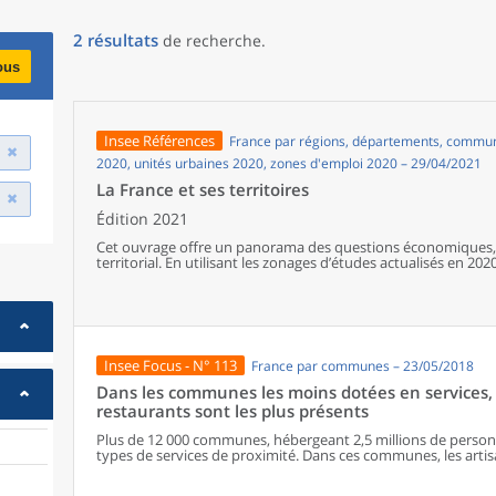
2
résultats
de recherche
.
ous
Insee Références
France par régions, départements, communes
2020, unités urbaines 2020, zones d'emploi 2020 – 29/04/2021
La France et ses territoires
Édition 2021
Cet ouvrage offre un panorama des questions économiques, 
territorial. En utilisant les zonages d’études actualisés en 2020,
géographiques en France, sur les forces et faiblesses des diver
de vie de la population.
Insee Focus - N° 113
France par communes – 23/05/2018
Dans les communes les moins dotées en services, 
restaurants sont les plus présents
Plus de 12 000 communes, hébergeant 2,5 millions de personne
types de services de proximité. Dans ces communes, les artisa
présents, suivis des services de réparation automobile et de
alimentaires, comme les boulangeries ou les supérettes, n’ap