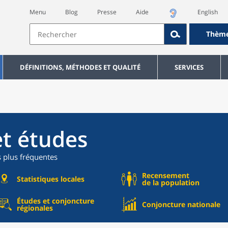
Menu
Blog
Presse
Aide
English
Thèm
DÉFINITIONS, MÉTHODES ET QUALITÉ
SERVICES
et études
s plus fréquentes
Recensement
Statistiques locales
de la population
Études et conjoncture
Conjoncture nationale
régionales