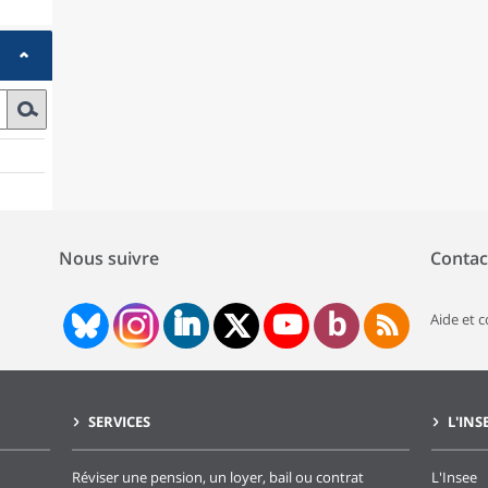
Nous suivre
Contac
Aide et 
SERVICES
L'INS
Réviser une pension, un loyer, bail ou contrat
L'Insee