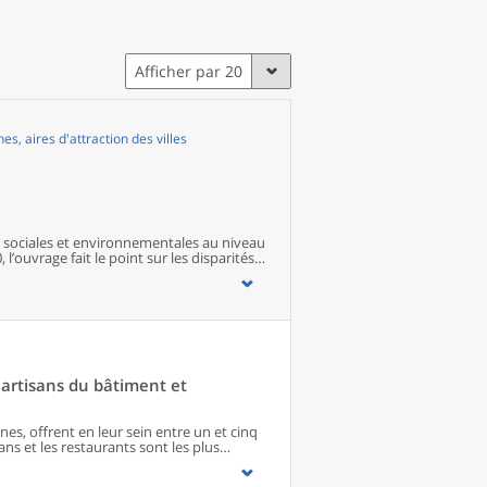
Afficher par 20
, aires d'attraction des villes
sociales et environnementales au niveau
 l’ouvrage fait le point sur les disparités
s territoires ainsi que sur les conditions
artisans du bâtiment et
s, offrent en leur sein entre un et cinq
ns et les restaurants sont les plus
 matériel agricole. Les commerces
paraissent de façon significative que dans