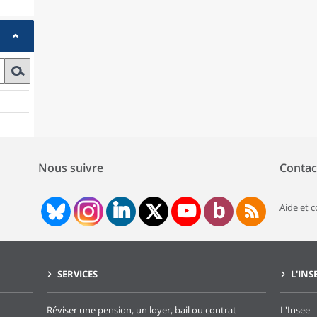
Nous suivre
Contac
Aide et 
SERVICES
L'INS
Réviser une pension, un loyer, bail ou contrat
L'Insee