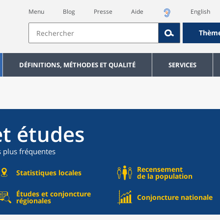
Menu
Blog
Presse
Aide
English
Thèm
DÉFINITIONS, MÉTHODES ET QUALITÉ
SERVICES
et études
s plus fréquentes
Recensement
Statistiques locales
de la population
Études et conjoncture
Conjoncture nationale
régionales