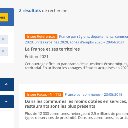
2
résultats
de recherche
.
ous
Insee Références
France par régions, départements, communes
2020, unités urbaines 2020, zones d'emploi 2020 – 29/04/2021
La France et ses territoires
Édition 2021
Cet ouvrage offre un panorama des questions économiques, 
territorial. En utilisant les zonages d’études actualisés en 2020,
géographiques en France, sur les forces et faiblesses des diver
de vie de la population.
Insee Focus - N° 113
France par communes – 23/05/2018
Dans les communes les moins dotées en services, 
restaurants sont les plus présents
Plus de 12 000 communes, hébergeant 2,5 millions de personne
types de services de proximité. Dans ces communes, les artisa
présents, suivis des services de réparation automobile et de
alimentaires, comme les boulangeries ou les supérettes, n’ap