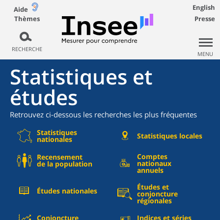
English
Aide
Thèmes
Presse
RECHERCHE
MENU
Statistiques et
études
Retrouvez ci-dessous les recherches les plus fréquentes
Statistiques
Statistiques locales
nationales
Comptes
Recensement
nationaux
de la population
annuels
Études et
Études nationales
conjoncture
régionales
Conjoncture
Indices et séries