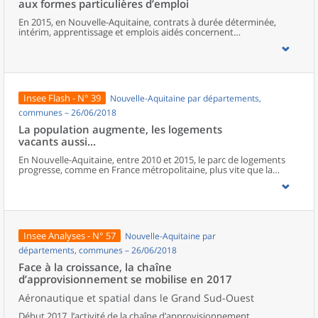
aux formes particulières d’emploi
moitié vit dans des périphéries accueillant des familles aisées.
En 2015, en Nouvelle-Aquitaine, contrats à durée déterminée,
intérim, apprentissage et emplois aidés concernent
300 000 salariés et représentent 15 % du volume total d’heures
travaillées. Cette part augmente depuis 2010. Le recours à ces
formes particulières d’emploi est différent selon les territoires, en
fonction des activités présentes : les zones à caractère industriel
recourent davantage à l’intérim et les CDD sont plus présents dans
les espaces où les activités touristiques et saisonnières sont les
Insee Flash - N° 39
Nouvelle-Aquitaine par départements,
plus développées. Pour leur part, emplois aidés et apprentissage
répondent à des logiques de politiques publiques. Comparées aux
communes – 26/06/2018
emplois stables, les conditions d’emploi des salariés sous ces
La population augmente, les logements
formes de contrat sont généralement associées à davantage de
vacants aussi...
mobilité, de temps partiel, de multiactivité et à une moindre
rémunération. Les plus jeunes, les moins diplômés et les employés
En Nouvelle-Aquitaine, entre 2010 et 2015, le parc de logements
ou les ouvriers sont les salariés les plus exposés à ces formes
progresse, comme en France métropolitaine, plus vite que la
d’emploi.
population. L’attractivité de la région porte la croissance, autant
celle des résidences principales que des secondaires, mais ce sont
surtout les logements vacants qui augmentent le plus vite.
Insee Analyses - N° 57
Nouvelle-Aquitaine par
départements, communes – 26/06/2018
Face à la croissance, la chaîne
d’approvisionnement se mobilise en 2017
Aéronautique et spatial dans le Grand Sud-Ouest
Début 2017, l’activité de la chaîne d’approvisionnement