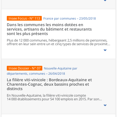
progression énergique, mais également les micro-entreprises qui
rompent avec la désaffection observée depuis 2015. Les bonnes
performances concernent tous les secteurs d’activité. Le nombre
de défaillances est le plus faible depuis dix ans.
Insee Focus - N° 113
France par communes – 23/05/2018
Dans les communes les moins dotées en
services, artisans du bâtiment et restaurants
sont les plus présents
Plus de 12 000 communes, hébergeant 2,5 millions de personnes,
offrent en leur sein entre un et cinq types de services de proximité.
Dans ces communes, les artisans et les restaurants sont les plus
présents, suivis des services de réparation automobile et de
matériel agricole. Les commerces alimentaires, comme les
boulangeries ou les supérettes, n’apparaissent de façon
significative que dans les communes offrant au moins dix types de
services de proximité. Quant aux services médicaux, ils sont situés
Insee Dossier - N° 07
Nouvelle-Aquitaine par
dans des communes bénéficiant d’un nombre d’équipements
encore plus large. Aux communes qui possèdent au moins un
départements, communes – 26/04/2018
service de proximité, s’ajoutent 1 888 communes qui n’en
La filière viti-vinicole : Bordeaux-Aquitaine et
possèdent aucun. Elles abritent 162 000 habitants.
Charentes-Cognac, deux bassins proches et
distincts
En Nouvelle-Aquitaine, la filière viti-vinicole compte
14 000 établissements pour 54 100 emplois en 2015. Par son
orientation agricole, elle emploie 10 300 non-salariés, soit
davantage qu’en moyenne dans l’économie régionale. De la culture
de la vigne aux grands négociants, en passant par la
transformation du vin, la filière occupe une place essentielle dans