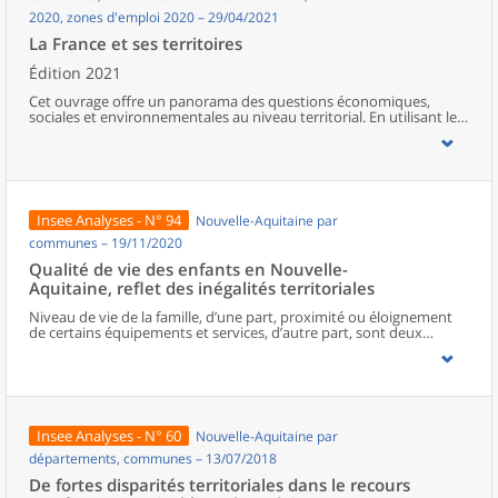
2020, zones d'emploi 2020 – 29/04/2021
La France et ses territoires
Édition 2021
Cet ouvrage offre un panorama des questions économiques,
sociales et environnementales au niveau territorial. En utilisant les
zonages d’études actualisés en 2020, l’ouvrage fait le point sur les
disparités géographiques en France, sur les forces et faiblesses des
divers territoires ainsi que sur les conditions de vie de la
population.
Insee Analyses - N° 94
Nouvelle-Aquitaine par
communes – 19/11/2020
Qualité de vie des enfants en Nouvelle-
Aquitaine, reflet des inégalités territoriales
Niveau de vie de la famille, d’une part, proximité ou éloignement
de certains équipements et services, d’autre part, sont deux
facteurs déterminants de la qualité de vie des enfants.En Nouvelle-
Aquitaine, six enfants sur dix habitent dans des territoires peu
denses, souvent éloignés des équipements et services du
quotidien. Indépendamment d’autres facteurs favorables dans
leur environnement (qualité de l’air, paysages, maisons spacieuses,
etc.), une partie de ces enfants cumule cet éloignement avec
Insee Analyses - N° 60
Nouvelle-Aquitaine par
l’appartenance à des familles aux niveaux de vie peu élevés.Les
autres enfants néo-aquitains résident en milieux plus denses donc
départements, communes – 13/07/2018
davantage équipés. La moitié est en difficulté sociale ou
De fortes disparités territoriales dans le recours
confrontée à de fortes inégalités dans les métropoles, l’autre