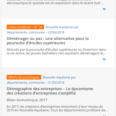
aéronautique et spatiale est en expansion dans le Grand Sud-
Ouest : tous les secteurs se mobilisent pour répondre à la forte
demande des grands constructeurs. Les usines et les sociétés de
services tournent à plein régime et sont proches de leurs limites de
capacité de production. Pour adapter leur offre, les chefs
d’entreprise projettent d’innover et d’investir, mais aussi de
recruter et de former sans recourir davantage à la sous-traitance
Insee Analyses - N° 56
Nouvelle-Aquitaine par
ou à l’emploi intérimaire.
départements, communes – 22/06/2018
Déménager ou pas : une alternative pour la
poursuite d’études supérieures
Motivés par la poursuite d’études supérieures ou l’insertion dans
la vie active, les jeunes bacheliers néo-aquitains déménagent le
plus souvent à 18 ans. Ils convergent principalement vers les trois
plus grands sites universitaires de la région : Bordeaux, Limoges et
Poitiers. Plus d’un étudiant sur deux opte pour le déménagement,
et davantage parmi les plus éloignés des principaux lieux de
formation. Cependant, le capital éducatif économique et culturel
de l’environnement familial influe aussi sur les mobilités. Ainsi, les
Bilans économiques
Nouvelle-Aquitaine par
bacheliers issus de catégories défavorisées au regard de ces
éléments, sont proportionnellement moins nombreux à
départements, communes – 31/05/2018
déménager, compte tenu des coûts pour se loger, avec le risque
Démographie des entreprises – Le dynamisme
d’assumer des trajets quotidiens plus longs. Ils sont également
des créations d’entreprises s’amplifie
conduits à choisir les formations les plus proches du domicile de
leurs parents, souvent des sections de technicien supérieur en
Bilan économique 2017
production.
En 2017, les créations d’entreprises remontent à leur niveau de
2010 en Nouvelle-Aquitaine. Tous les départements profitent de
cette embellie. Les entreprises « classiques » bénéficient de cette