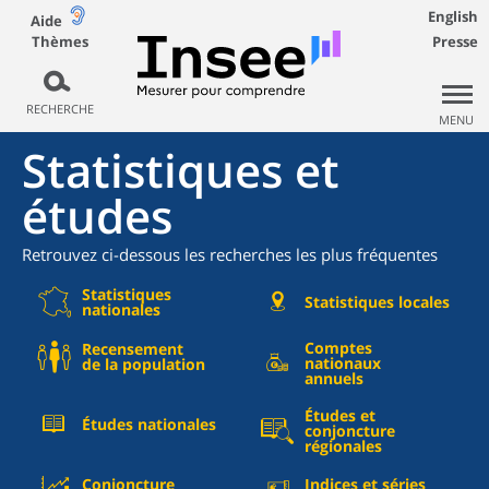
English
Aide
Thèmes
Presse
RECHERCHE
MENU
Statistiques et
études
Retrouvez ci-dessous les recherches les plus fréquentes
Statistiques
Statistiques locales
nationales
Comptes
Recensement
nationaux
de la population
annuels
Études et
Études nationales
conjoncture
régionales
Conjoncture
Indices et séries