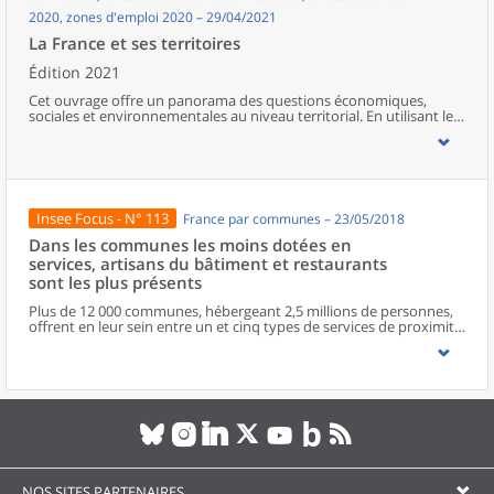
2020, zones d'emploi 2020 – 29/04/2021
La France et ses territoires
Édition 2021
Cet ouvrage offre un panorama des questions économiques,
sociales et environnementales au niveau territorial. En utilisant les
zonages d’études actualisés en 2020, l’ouvrage fait le point sur les
disparités géographiques en France, sur les forces et faiblesses des
divers territoires ainsi que sur les conditions de vie de la
population.
Insee Focus - N° 113
France par communes – 23/05/2018
Dans les communes les moins dotées en
services, artisans du bâtiment et restaurants
sont les plus présents
Plus de 12 000 communes, hébergeant 2,5 millions de personnes,
offrent en leur sein entre un et cinq types de services de proximité.
Dans ces communes, les artisans et les restaurants sont les plus
présents, suivis des services de réparation automobile et de
matériel agricole. Les commerces alimentaires, comme les
boulangeries ou les supérettes, n’apparaissent de façon
significative que dans les communes offrant au moins dix types de
services de proximité. Quant aux services médicaux, ils sont situés
dans des communes bénéficiant d’un nombre d’équipements
encore plus large. Aux communes qui possèdent au moins un
service de proximité, s’ajoutent 1 888 communes qui n’en
possèdent aucun. Elles abritent 162 000 habitants.
NOS SITES PARTENAIRES