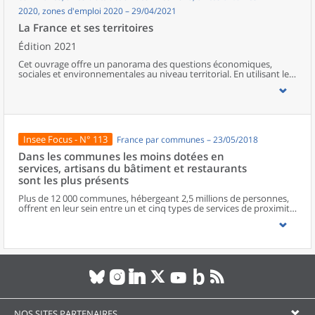
2020, zones d'emploi 2020 – 29/04/2021
La France et ses territoires
Édition 2021
Cet ouvrage offre un panorama des questions économiques,
sociales et environnementales au niveau territorial. En utilisant les
zonages d’études actualisés en 2020, l’ouvrage fait le point sur les
disparités géographiques en France, sur les forces et faiblesses des
divers territoires ainsi que sur les conditions de vie de la
population.
Insee Focus - N° 113
France par communes – 23/05/2018
Dans les communes les moins dotées en
services, artisans du bâtiment et restaurants
sont les plus présents
Plus de 12 000 communes, hébergeant 2,5 millions de personnes,
offrent en leur sein entre un et cinq types de services de proximité.
Dans ces communes, les artisans et les restaurants sont les plus
présents, suivis des services de réparation automobile et de
matériel agricole. Les commerces alimentaires, comme les
boulangeries ou les supérettes, n’apparaissent de façon
significative que dans les communes offrant au moins dix types de
services de proximité. Quant aux services médicaux, ils sont situés
dans des communes bénéficiant d’un nombre d’équipements
encore plus large. Aux communes qui possèdent au moins un
service de proximité, s’ajoutent 1 888 communes qui n’en
possèdent aucun. Elles abritent 162 000 habitants.
NOS SITES PARTENAIRES