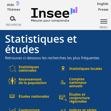
English
Aide
Thèmes
Presse
RECHERCHE
MENU
Statistiques et
études
Retrouvez ci-dessous les recherches les plus fréquentes
Statistiques
Statistiques locales
nationales
Comptes
Recensement
nationaux
de la population
annuels
Études et
Études nationales
conjoncture
régionales
Conjoncture
Indices et séries