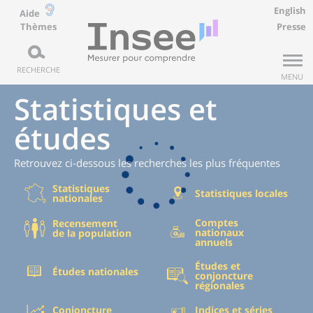
English
Aide
Thèmes
Presse
RECHERCHE
MENU
Statistiques et
études
Retrouvez ci-dessous les recherches les plus fréquentes
Statistiques
Statistiques locales
nationales
Comptes
Recensement
nationaux
de la population
annuels
Études et
Études nationales
conjoncture
régionales
Conjoncture
Indices et séries