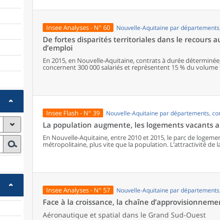
(qualité de l’air, paysages, maisons spacieuses, etc.), une pa
avec l’appartenance à des familles aux niveaux de vie peu él
résident en milieux plus denses donc davantage équipés. La mo
confrontée à de fortes inégalités dans les métropoles, l’autre
Insee Analyses - N° 60
Nouvelle-Aquitaine par département
des familles aisées.
De fortes disparités territoriales dans le recours 
d’emploi
En 2015, en Nouvelle-Aquitaine, contrats à durée déterminée,
concernent 300 000 salariés et représentent 15 % du volume to
augmente depuis 2010. Le recours à ces formes particulières d’
)
en fonction des activités présentes : les zones à caractère ind
les CDD sont plus présents dans les espaces où les activités t
développées. Pour leur part, emplois aidés et apprentissage 
publiques. Comparées aux emplois stables, les conditions d’e
contrat sont généralement associées à davantage de mobilité, 
Insee Flash - N° 39
Nouvelle-Aquitaine par départements, c
une moindre rémunération. Les plus jeunes, les moins diplôm
les salariés les plus exposés à ces formes d’emploi.
La population augmente, les logements vacants au
En Nouvelle-Aquitaine, entre 2010 et 2015, le parc de logem
métropolitaine, plus vite que la population. L’attractivité de l
des résidences principales que des secondaires, mais ce sont
augmentent le plus vite.
Insee Analyses - N° 57
Nouvelle-Aquitaine par département
Face à la croissance, la chaîne d’approvisionneme
Aéronautique et spatial dans le Grand Sud-Ouest