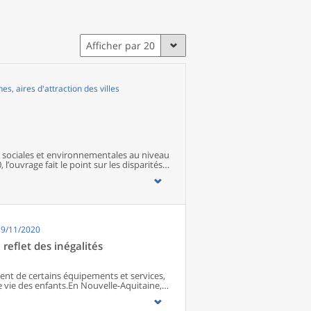
Afficher par 20
, aires d'attraction des villes
sociales et environnementales au niveau
 l’ouvrage fait le point sur les disparités
s territoires ainsi que sur les conditions
19/11/2020
reflet des inégalités
ment de certains équipements et services,
e vie des enfants.En Nouvelle-Aquitaine,
, souvent éloignés des équipements et
avorables dans leur environnement