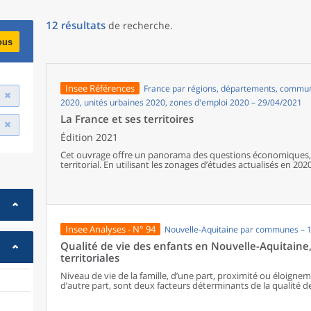
12
résultats
de recherche
.
ous
Insee Références
France par régions, départements, communes
2020, unités urbaines 2020, zones d'emploi 2020 – 29/04/2021
La France et ses territoires
Édition 2021
Cet ouvrage offre un panorama des questions économiques, 
territorial. En utilisant les zonages d’études actualisés en 2020,
géographiques en France, sur les forces et faiblesses des diver
de vie de la population.
Insee Analyses - N° 94
Nouvelle-Aquitaine par communes – 
Qualité de vie des enfants en Nouvelle-Aquitaine, 
territoriales
Niveau de vie de la famille, d’une part, proximité ou éloigne
d’autre part, sont deux facteurs déterminants de la qualité d
six enfants sur dix habitent dans des territoires peu denses
services du quotidien. Indépendamment d’autres facteurs f