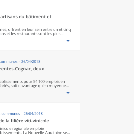
artisans du bâtiment et
s, offrent en leur sein entre un et cinq
ns et les restaurants sont les plus
 matériel agricole. Les commerces
paraissent de façon significative que dans
imité. Quant aux services médicaux, ils
quipements encore plus large. Aux
s’ajoutent 1 888 communes qui n’en
, communes – 26/04/2018
harentes-Cognac, deux
 établissements pour 54 100 emplois en
salariés, soit davantage qu’en moyenne
ds négociants, en passant par la
dans l’agriculture, le commerce et
r plan dans la filière. Parmi eux,
emploi salarié de la filière régionale.
’export, chaque bassin dispose d’une
s, communes – 26/04/2018
ne, les exploitations agricoles intègrent
bassin Charentes-Cognac, les activités sont
la filière viti-vinicole
strie des boissons. Dans la filière
ue dans le reste de l’économie régionale,
-vinicole régionale emploie
res moins élevés qu’en moyenne. Enfin, les
ablissements. La Nouvelle-Aquitaine se