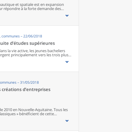
nautique et spatiale est en expansion
our répondre à la forte demande des
tournent à plein régime et sont proches de
e, les chefs d’entreprise projettent
ans recourir davantage à la sous-traitance
s, communes – 22/06/2018
uite d’études supérieures
ns la vie active, les jeunes bacheliers
rgent principalement vers les trois plus
t Poitiers. Plus d’un étudiant sur deux
gnés des principaux lieux de formation.
ironnement familial influe aussi sur les
ées au regard de ces éléments, sont
enu des coûts pour se loger, avec le
également conduits à choisir les formations
 communes – 31/05/2018
ections de technicien supérieur en
créations d’entreprises
de 2010 en Nouvelle-Aquitaine. Tous les
lassiques » bénéficient de cette
 qui rompent avec la désaffection
ous les secteurs d’activité. Le nombre de