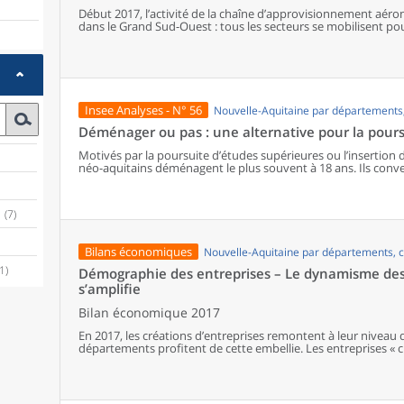
Début 2017, l’activité de la chaîne d’approvisionnement aéro
dans le Grand Sud-Ouest : tous les secteurs se mobilisent p
grands constructeurs. Les usines et les sociétés de services 
leurs limites de capacité de production. Pour adapter leur offr
d’innover et d’investir, mais aussi de recruter et de former s
ou à l’emploi intérimaire.
Insee Analyses - N° 56
Nouvelle-Aquitaine par département
Déménager ou pas : une alternative pour la pours
Motivés par la poursuite d’études supérieures ou l’insertion da
néo-aquitains déménagent le plus souvent à 18 ans. Ils conve
grands sites universitaires de la région : Bordeaux, Limoges e
opte pour le déménagement, et davantage parmi les plus éloi
Cependant, le capital éducatif économique et culturel de l’env
(7)
mobilités. Ainsi, les bacheliers issus de catégories défavoris
proportionnellement moins nombreux à déménager, compte t
risque d’assumer des trajets quotidiens plus longs. Ils sont 
Bilans économiques
Nouvelle-Aquitaine par départements,
les plus proches du domicile de leurs parents, souvent des s
production.
(1)
Démographie des entreprises – Le dynamisme des 
s’amplifie
Bilan économique 2017
En 2017, les créations d’entreprises remontent à leur niveau 
départements profitent de cette embellie. Les entreprises « c
progression énergique, mais également les micro-entreprises
observée depuis 2015. Les bonnes performances concernent t
défaillances est le plus faible depuis dix ans.