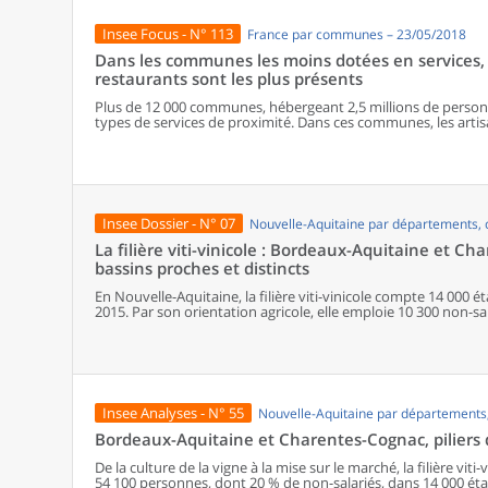
Insee Focus - N° 113
France par communes – 23/05/2018
Dans les communes les moins dotées en services, 
restaurants sont les plus présents
Plus de 12 000 communes, hébergeant 2,5 millions de personne
types de services de proximité. Dans ces communes, les artisa
présents, suivis des services de réparation automobile et de
alimentaires, comme les boulangeries ou les supérettes, n’ap
les communes offrant au moins dix types de services de prox
sont situés dans des communes bénéficiant d’un nombre d’é
communes qui possèdent au moins un service de proximité, 
possèdent aucun. Elles abritent 162 000 habitants.
Insee Dossier - N° 07
Nouvelle-Aquitaine par départements
La filière viti-vinicole : Bordeaux-Aquitaine et C
bassins proches et distincts
En Nouvelle-Aquitaine, la filière viti-vinicole compte 14 000
2015. Par son orientation agricole, elle emploie 10 300 non-
dans l’économie régionale. De la culture de la vigne aux gran
transformation du vin, la filière occupe une place essentielle 
l’industrie des boissons de la région. 4 bassins viticoles, sur les 10 nationaux, maillent son territoire : la
Nouvelle-Aquitaine s’impose ainsi comme une région de premie
Bordeaux-Aquitaine et Charentes-Cognac concentrent 95 % de l’
Produisant sous signe de qualité et fortement orienté vers l
Insee Analyses - N° 55
Nouvelle-Aquitaine par département
organisation différenciée. Si, dans le bassin Bordeaux-Aquitai
les activités de vinification et de commercialisation, dans le 
Bordeaux-Aquitaine et Charentes-Cognac, piliers de 
plus segmentées, avec une place importante consacrée à l’indu
vinicole, la part des ouvriers est deux fois plus importante q
De la culture de la vigne à la mise sur le marché, la filière viti
notamment celle des ouvriers agricoles, entraînant des salai
54 100 personnes, dont 20 % de non-salariés, dans 14 000 ét