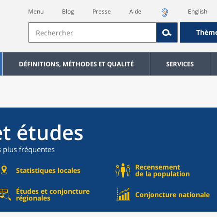
Menu
Blog
Presse
Aide
English
Thèm
DÉFINITIONS, MÉTHODES ET QUALITÉ
SERVICES
et études
s plus fréquentes
Recensement
Statistiques locales
de la population
Études et conjoncture
Conjoncture nationale
régionales