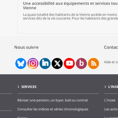
de l’activité de la filière aérospatiale.
Une accessibilité aux équipements et services to
Vienne
La quasi-totalité des habitants de la Vienne accède en moin
services dits de la vie courante. Pour les habitants des grande
Châtellerault, les temps d’accès aux principaux équipements 
grandes aires des départements comparables. A contrario, les
populations les plus isolées de la Vienne. L’accès aux paniers
adultes est plus aisé dans les grandes aires urbaines. En revan
équipements à destination des seniors qui vivent davantage dan
quant à elles, profitent de petites villes accueillantes avec 
Nous suivre
Contac
Aide et 
SERVICES
L'INS
Réviser une pension, un loyer, bail ou contrat
L'Insee
Consulter les indices et séries chronologiques
Les activ