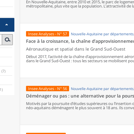
En Nouvelle-Aquitaine, entre 2010 et 2015, le parc de logem
métropolitaine, plus vite que la population. L’attractivité de l
des résidences principales que des secondaires, mais ce sont
augmentent le plus vite.
Insee Analyses - N° 57
Nouvelle-Aquitaine par département
Face à la croissance, la chaîne d’approvisionneme
Aéronautique et spatial dans le Grand Sud-Ouest
Début 2017, l’activité de la chaîne d’approvisionnement aéro
dans le Grand Sud-Ouest : tous les secteurs se mobilisent p
grands constructeurs. Les usines et les sociétés de services 
leurs limites de capacité de production. Pour adapter leur offr
(7)
d’innover et d’investir, mais aussi de recruter et de former s
ou à l’emploi intérimaire.
Insee Analyses - N° 56
Nouvelle-Aquitaine par département
(1)
Déménager ou pas : une alternative pour la pours
Motivés par la poursuite d’études supérieures ou l’insertion da
néo-aquitains déménagent le plus souvent à 18 ans. Ils conve
grands sites universitaires de la région : Bordeaux, Limoges e
opte pour le déménagement, et davantage parmi les plus éloi
Cependant, le capital éducatif économique et culturel de l’env
mobilités. Ainsi, les bacheliers issus de catégories défavoris
proportionnellement moins nombreux à déménager, compte t
risque d’assumer des trajets quotidiens plus longs. Ils sont 