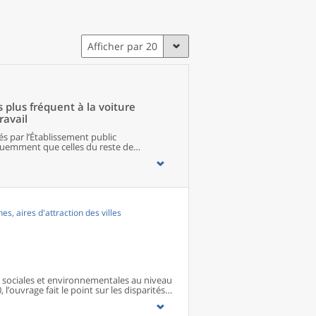
Afficher par 20
 plus fréquent à la voiture
ravail
s par l’Établissement public
uemment que celles du reste de
principaux modes de déplacement pour se
 Dans tous les quartiers d’Euratlantique, la
ransports collectifs la supplantent.
, aires d'attraction des villes
sociales et environnementales au niveau
 l’ouvrage fait le point sur les disparités
s territoires ainsi que sur les conditions