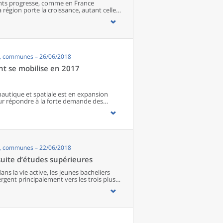
ents progresse, comme en France
a région porte la croissance, autant celle
 surtout les logements vacants qui
s, communes – 26/06/2018
nt se mobilise en 2017
nautique et spatiale est en expansion
our répondre à la forte demande des
tournent à plein régime et sont proches de
e, les chefs d’entreprise projettent
ans recourir davantage à la sous-traitance
s, communes – 22/06/2018
uite d’études supérieures
ns la vie active, les jeunes bacheliers
rgent principalement vers les trois plus
t Poitiers. Plus d’un étudiant sur deux
gnés des principaux lieux de formation.
ironnement familial influe aussi sur les
ées au regard de ces éléments, sont
enu des coûts pour se loger, avec le
également conduits à choisir les formations