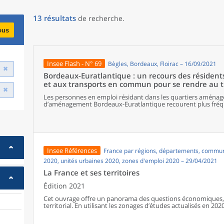
13
résultats
de recherche
.
ous
Insee Flash - N° 69
Bègles, Bordeaux, Floirac – 16/09/2021
Bordeaux-Euratlantique : un recours des résidents
et aux transports en commun pour se rendre au t
Les personnes en emploi résidant dans les quartiers aménagé
d’aménagement Bordeaux-Euratlantique recourent plus fréq
Bordeaux à la voiture et aux transports en commun, leurs 
rendre au travail. À l’inverse, la marche est moins plébiscitée.
voiture prédomine, à l’exception de Saint-Jean Belcier où les t
Insee Références
France par régions, départements, communes
2020, unités urbaines 2020, zones d'emploi 2020 – 29/04/2021
La France et ses territoires
Édition 2021
Cet ouvrage offre un panorama des questions économiques, 
territorial. En utilisant les zonages d’études actualisés en 2020,
géographiques en France, sur les forces et faiblesses des diver
de vie de la population.