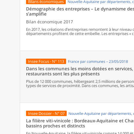
Bilans économiques
Nouvelle-Aquitaine par départements,
les plus proches du domicile de leurs parents, souvent des s
production.
Démographie des entreprises – Le dynamisme des 
s’amplifie
Bilan économique 2017
En 2017, les créations d’entreprises remontent à leur niveau 
départements profitent de cette embellie. Les entreprises « c
progression énergique, mais également les micro-entreprises
observée depuis 2015. Les bonnes performances concernent t
défaillances est le plus faible depuis dix ans.
Insee Focus - N° 113
France par communes – 23/05/2018
Dans les communes les moins dotées en services, 
restaurants sont les plus présents
Plus de 12 000 communes, hébergeant 2,5 millions de personne
types de services de proximité. Dans ces communes, les artisa
présents, suivis des services de réparation automobile et de
alimentaires, comme les boulangeries ou les supérettes, n’ap
les communes offrant au moins dix types de services de prox
sont situés dans des communes bénéficiant d’un nombre d’é
communes qui possèdent au moins un service de proximité, 
possèdent aucun. Elles abritent 162 000 habitants.
Insee Dossier - N° 07
Nouvelle-Aquitaine par départements
La filière viti-vinicole : Bordeaux-Aquitaine et C
bassins proches et distincts
En Nouvelle-Aquitaine, la filière viti-vinicole compte 14 000