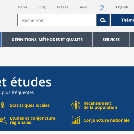
Menu
Blog
Presse
Aide
English
Thèm
DÉFINITIONS, MÉTHODES ET QUALITÉ
SERVICES
et études
s plus fréquentes
Recensement
Statistiques locales
de la population
Études et conjoncture
Conjoncture nationale
régionales