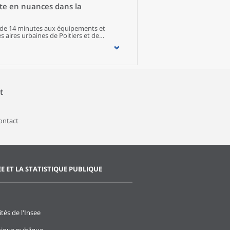
ute en nuances dans la
s de 14 minutes aux équipements et
s aires urbaines de Poitiers et de
et services sont meilleurs que dans les
 temps d’accès sont plus longs pour les
 de services à destination des jeunes
che, l’accessibilité est moindre pour les
s les territoires isolés. Les familles,
des équipements et des services adaptés.
t
contact
EE ET LA STATISTIQUE PUBLIQUE
ités de l'Insee