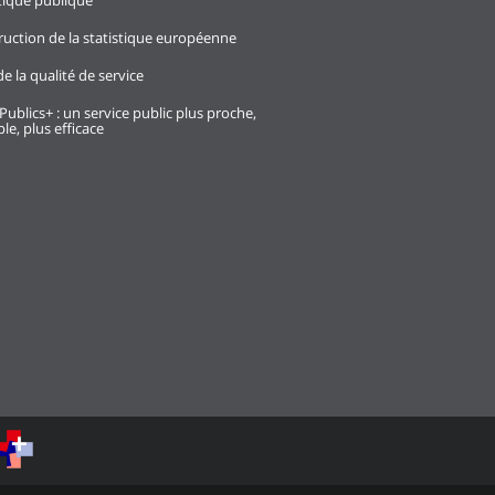
stique publique
ruction de la statistique européenne
e la qualité de service
Publics+ : un service public plus proche,
le, plus efficace