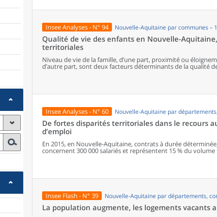
Insee Analyses - N° 94
Nouvelle-Aquitaine par communes – 
Qualité de vie des enfants en Nouvelle-Aquitaine, 
territoriales
Niveau de vie de la famille, d’une part, proximité ou éloigne
d’autre part, sont deux facteurs déterminants de la qualité d
six enfants sur dix habitent dans des territoires peu denses
)
services du quotidien. Indépendamment d’autres facteurs f
(qualité de l’air, paysages, maisons spacieuses, etc.), une pa
avec l’appartenance à des familles aux niveaux de vie peu él
résident en milieux plus denses donc davantage équipés. La mo
confrontée à de fortes inégalités dans les métropoles, l’autre
Insee Analyses - N° 60
Nouvelle-Aquitaine par département
des familles aisées.
De fortes disparités territoriales dans le recours 
d’emploi
En 2015, en Nouvelle-Aquitaine, contrats à durée déterminée,
concernent 300 000 salariés et représentent 15 % du volume to
augmente depuis 2010. Le recours à ces formes particulières d’
en fonction des activités présentes : les zones à caractère ind
les CDD sont plus présents dans les espaces où les activités t
développées. Pour leur part, emplois aidés et apprentissage 
publiques. Comparées aux emplois stables, les conditions d’e
contrat sont généralement associées à davantage de mobilité, 
Insee Flash - N° 39
Nouvelle-Aquitaine par départements, c
une moindre rémunération. Les plus jeunes, les moins diplôm
les salariés les plus exposés à ces formes d’emploi.
La population augmente, les logements vacants au