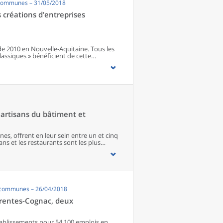
 communes – 31/05/2018
ections de technicien supérieur en
créations d’entreprises
de 2010 en Nouvelle-Aquitaine. Tous les
lassiques » bénéficient de cette
 qui rompent avec la désaffection
ous les secteurs d’activité. Le nombre de
artisans du bâtiment et
s, offrent en leur sein entre un et cinq
ns et les restaurants sont les plus
 matériel agricole. Les commerces
paraissent de façon significative que dans
imité. Quant aux services médicaux, ils
quipements encore plus large. Aux
s’ajoutent 1 888 communes qui n’en
, communes – 26/04/2018
harentes-Cognac, deux
 établissements pour 54 100 emplois en