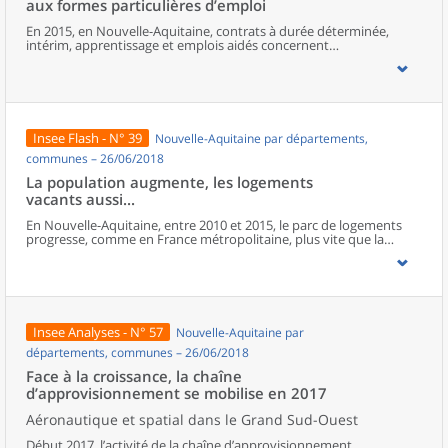
aux formes particulières d’emploi
moitié vit dans des périphéries accueillant des familles aisées.
En 2015, en Nouvelle-Aquitaine, contrats à durée déterminée,
intérim, apprentissage et emplois aidés concernent
300 000 salariés et représentent 15 % du volume total d’heures
travaillées. Cette part augmente depuis 2010. Le recours à ces
formes particulières d’emploi est différent selon les territoires, en
fonction des activités présentes : les zones à caractère industriel
recourent davantage à l’intérim et les CDD sont plus présents dans
les espaces où les activités touristiques et saisonnières sont les
Insee Flash - N° 39
Nouvelle-Aquitaine par départements,
plus développées. Pour leur part, emplois aidés et apprentissage
répondent à des logiques de politiques publiques. Comparées aux
communes – 26/06/2018
emplois stables, les conditions d’emploi des salariés sous ces
La population augmente, les logements
formes de contrat sont généralement associées à davantage de
vacants aussi...
mobilité, de temps partiel, de multiactivité et à une moindre
rémunération. Les plus jeunes, les moins diplômés et les employés
En Nouvelle-Aquitaine, entre 2010 et 2015, le parc de logements
ou les ouvriers sont les salariés les plus exposés à ces formes
progresse, comme en France métropolitaine, plus vite que la
d’emploi.
population. L’attractivité de la région porte la croissance, autant
celle des résidences principales que des secondaires, mais ce sont
surtout les logements vacants qui augmentent le plus vite.
Insee Analyses - N° 57
Nouvelle-Aquitaine par
départements, communes – 26/06/2018
Face à la croissance, la chaîne
d’approvisionnement se mobilise en 2017
Aéronautique et spatial dans le Grand Sud-Ouest
Début 2017, l’activité de la chaîne d’approvisionnement