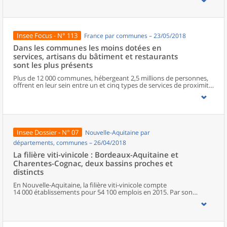
progression énergique, mais également les micro-entreprises qui
rompent avec la désaffection observée depuis 2015. Les bonnes
performances concernent tous les secteurs d’activité. Le nombre
de défaillances est le plus faible depuis dix ans.
Insee Focus - N° 113
France par communes – 23/05/2018
Dans les communes les moins dotées en
services, artisans du bâtiment et restaurants
sont les plus présents
Plus de 12 000 communes, hébergeant 2,5 millions de personnes,
offrent en leur sein entre un et cinq types de services de proximité.
Dans ces communes, les artisans et les restaurants sont les plus
présents, suivis des services de réparation automobile et de
matériel agricole. Les commerces alimentaires, comme les
boulangeries ou les supérettes, n’apparaissent de façon
significative que dans les communes offrant au moins dix types de
services de proximité. Quant aux services médicaux, ils sont situés
Insee Dossier - N° 07
Nouvelle-Aquitaine par
dans des communes bénéficiant d’un nombre d’équipements
encore plus large. Aux communes qui possèdent au moins un
départements, communes – 26/04/2018
service de proximité, s’ajoutent 1 888 communes qui n’en
La filière viti-vinicole : Bordeaux-Aquitaine et
possèdent aucun. Elles abritent 162 000 habitants.
Charentes-Cognac, deux bassins proches et
distincts
En Nouvelle-Aquitaine, la filière viti-vinicole compte
14 000 établissements pour 54 100 emplois en 2015. Par son
orientation agricole, elle emploie 10 300 non-salariés, soit
davantage qu’en moyenne dans l’économie régionale. De la culture
de la vigne aux grands négociants, en passant par la
transformation du vin, la filière occupe une place essentielle dans