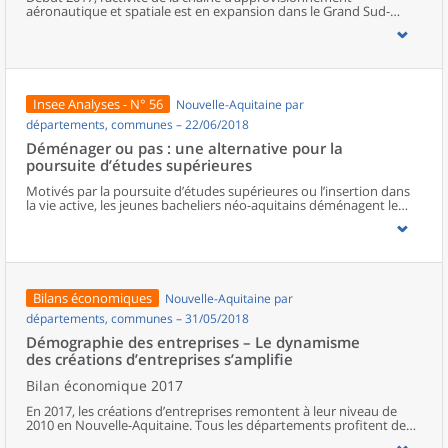
aéronautique et spatiale est en expansion dans le Grand Sud-
Ouest : tous les secteurs se mobilisent pour répondre à la forte
demande des grands constructeurs. Les usines et les sociétés de
services tournent à plein régime et sont proches de leurs limites de
capacité de production. Pour adapter leur offre, les chefs
d’entreprise projettent d’innover et d’investir, mais aussi de
recruter et de former sans recourir davantage à la sous-traitance
Insee Analyses - N° 56
Nouvelle-Aquitaine par
ou à l’emploi intérimaire.
départements, communes – 22/06/2018
Déménager ou pas : une alternative pour la
poursuite d’études supérieures
Motivés par la poursuite d’études supérieures ou l’insertion dans
la vie active, les jeunes bacheliers néo-aquitains déménagent le
plus souvent à 18 ans. Ils convergent principalement vers les trois
plus grands sites universitaires de la région : Bordeaux, Limoges et
Poitiers. Plus d’un étudiant sur deux opte pour le déménagement,
et davantage parmi les plus éloignés des principaux lieux de
formation. Cependant, le capital éducatif économique et culturel
de l’environnement familial influe aussi sur les mobilités. Ainsi, les
Bilans économiques
Nouvelle-Aquitaine par
bacheliers issus de catégories défavorisées au regard de ces
éléments, sont proportionnellement moins nombreux à
départements, communes – 31/05/2018
déménager, compte tenu des coûts pour se loger, avec le risque
Démographie des entreprises – Le dynamisme
d’assumer des trajets quotidiens plus longs. Ils sont également
des créations d’entreprises s’amplifie
conduits à choisir les formations les plus proches du domicile de
leurs parents, souvent des sections de technicien supérieur en
Bilan économique 2017
production.
En 2017, les créations d’entreprises remontent à leur niveau de
2010 en Nouvelle-Aquitaine. Tous les départements profitent de
cette embellie. Les entreprises « classiques » bénéficient de cette