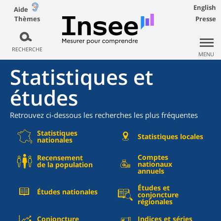
English
Aide
Thèmes
Presse
RECHERCHE
MENU
Statistiques et
études
Retrouvez ci-dessous les recherches les plus fréquentes
Statistiques
Statistiques locales
nationales
Comptes
Recensement
nationaux
de la population
annuels
Études et
Études nationales
conjoncture
régionales
Conjoncture
Indices et séries