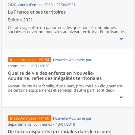
2020, zones d'emploi 2020 – 29/04/2021
La France et ses territoires
Édition 2021
Cet ouvrage offre un panorama des questions économiques,
sociales et environnementales au niveau territorial. En utilisant les
zonages d’études actualisés en 2020, l’ouvrage fait le point sur les
disparités géographiques en France, sur les forces et faiblesses des
divers territoires ainsi que sur les conditions de vie de la
population.
Insee Analyses - N° 94
Nouvelle-Aquitaine par
communes – 19/11/2020
Qualité de vie des enfants en Nouvelle-
Aquitaine, reflet des inégalités territoriales
Niveau de vie de la famille, d’une part, proximité ou éloignement
de certains équipements et services, d’autre part, sont deux
facteurs déterminants de la qualité de vie des enfants.En Nouvelle-
Aquitaine, six enfants sur dix habitent dans des territoires peu
denses, souvent éloignés des équipements et services du
quotidien. Indépendamment d’autres facteurs favorables dans
leur environnement (qualité de l’air, paysages, maisons spacieuses,
etc.), une partie de ces enfants cumule cet éloignement avec
Insee Analyses - N° 60
Nouvelle-Aquitaine par
l’appartenance à des familles aux niveaux de vie peu élevés.Les
autres enfants néo-aquitains résident en milieux plus denses donc
départements, communes – 13/07/2018
davantage équipés. La moitié est en difficulté sociale ou
De fortes disparités territoriales dans le recours
confrontée à de fortes inégalités dans les métropoles, l’autre