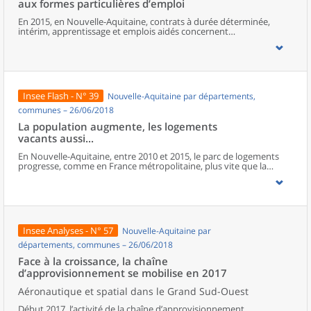
aux formes particulières d’emploi
moitié vit dans des périphéries accueillant des familles aisées.
En 2015, en Nouvelle-Aquitaine, contrats à durée déterminée,
intérim, apprentissage et emplois aidés concernent
300 000 salariés et représentent 15 % du volume total d’heures
travaillées. Cette part augmente depuis 2010. Le recours à ces
formes particulières d’emploi est différent selon les territoires, en
fonction des activités présentes : les zones à caractère industriel
recourent davantage à l’intérim et les CDD sont plus présents dans
les espaces où les activités touristiques et saisonnières sont les
Insee Flash - N° 39
Nouvelle-Aquitaine par départements,
plus développées. Pour leur part, emplois aidés et apprentissage
répondent à des logiques de politiques publiques. Comparées aux
communes – 26/06/2018
emplois stables, les conditions d’emploi des salariés sous ces
La population augmente, les logements
formes de contrat sont généralement associées à davantage de
vacants aussi...
mobilité, de temps partiel, de multiactivité et à une moindre
rémunération. Les plus jeunes, les moins diplômés et les employés
En Nouvelle-Aquitaine, entre 2010 et 2015, le parc de logements
ou les ouvriers sont les salariés les plus exposés à ces formes
progresse, comme en France métropolitaine, plus vite que la
d’emploi.
population. L’attractivité de la région porte la croissance, autant
celle des résidences principales que des secondaires, mais ce sont
surtout les logements vacants qui augmentent le plus vite.
Insee Analyses - N° 57
Nouvelle-Aquitaine par
départements, communes – 26/06/2018
Face à la croissance, la chaîne
d’approvisionnement se mobilise en 2017
Aéronautique et spatial dans le Grand Sud-Ouest
Début 2017, l’activité de la chaîne d’approvisionnement