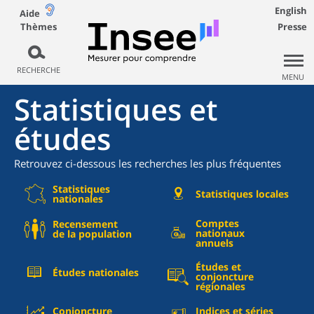
English
Aide
Thèmes
Presse
RECHERCHE
MENU
Statistiques et
études
Retrouvez ci-dessous les recherches les plus fréquentes
Statistiques
Statistiques locales
nationales
Comptes
Recensement
nationaux
de la population
annuels
Études et
Études nationales
conjoncture
régionales
Conjoncture
Indices et séries