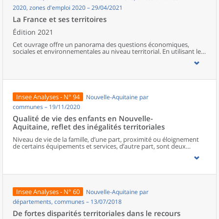
2020, zones d'emploi 2020 – 29/04/2021
La France et ses territoires
Édition 2021
Cet ouvrage offre un panorama des questions économiques,
sociales et environnementales au niveau territorial. En utilisant les
zonages d’études actualisés en 2020, l’ouvrage fait le point sur les
disparités géographiques en France, sur les forces et faiblesses des
divers territoires ainsi que sur les conditions de vie de la
population.
Insee Analyses - N° 94
Nouvelle-Aquitaine par
communes – 19/11/2020
Qualité de vie des enfants en Nouvelle-
Aquitaine, reflet des inégalités territoriales
Niveau de vie de la famille, d’une part, proximité ou éloignement
de certains équipements et services, d’autre part, sont deux
facteurs déterminants de la qualité de vie des enfants.En Nouvelle-
Aquitaine, six enfants sur dix habitent dans des territoires peu
denses, souvent éloignés des équipements et services du
quotidien. Indépendamment d’autres facteurs favorables dans
leur environnement (qualité de l’air, paysages, maisons spacieuses,
etc.), une partie de ces enfants cumule cet éloignement avec
Insee Analyses - N° 60
Nouvelle-Aquitaine par
l’appartenance à des familles aux niveaux de vie peu élevés.Les
autres enfants néo-aquitains résident en milieux plus denses donc
départements, communes – 13/07/2018
davantage équipés. La moitié est en difficulté sociale ou
De fortes disparités territoriales dans le recours
confrontée à de fortes inégalités dans les métropoles, l’autre