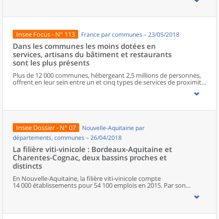
progression énergique, mais également les micro-entreprises qui
rompent avec la désaffection observée depuis 2015. Les bonnes
performances concernent tous les secteurs d’activité. Le nombre
de défaillances est le plus faible depuis dix ans.
Insee Focus - N° 113
France par communes – 23/05/2018
Dans les communes les moins dotées en
services, artisans du bâtiment et restaurants
sont les plus présents
Plus de 12 000 communes, hébergeant 2,5 millions de personnes,
offrent en leur sein entre un et cinq types de services de proximité.
Dans ces communes, les artisans et les restaurants sont les plus
présents, suivis des services de réparation automobile et de
matériel agricole. Les commerces alimentaires, comme les
boulangeries ou les supérettes, n’apparaissent de façon
significative que dans les communes offrant au moins dix types de
services de proximité. Quant aux services médicaux, ils sont situés
Insee Dossier - N° 07
Nouvelle-Aquitaine par
dans des communes bénéficiant d’un nombre d’équipements
encore plus large. Aux communes qui possèdent au moins un
départements, communes – 26/04/2018
service de proximité, s’ajoutent 1 888 communes qui n’en
La filière viti-vinicole : Bordeaux-Aquitaine et
possèdent aucun. Elles abritent 162 000 habitants.
Charentes-Cognac, deux bassins proches et
distincts
En Nouvelle-Aquitaine, la filière viti-vinicole compte
14 000 établissements pour 54 100 emplois en 2015. Par son
orientation agricole, elle emploie 10 300 non-salariés, soit
davantage qu’en moyenne dans l’économie régionale. De la culture
de la vigne aux grands négociants, en passant par la
transformation du vin, la filière occupe une place essentielle dans