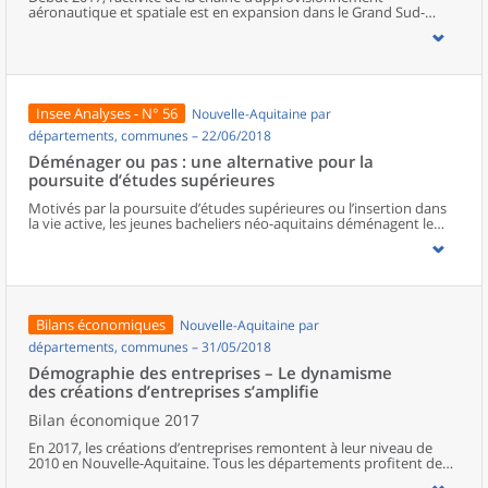
aéronautique et spatiale est en expansion dans le Grand Sud-
Ouest : tous les secteurs se mobilisent pour répondre à la forte
demande des grands constructeurs. Les usines et les sociétés de
services tournent à plein régime et sont proches de leurs limites de
capacité de production. Pour adapter leur offre, les chefs
d’entreprise projettent d’innover et d’investir, mais aussi de
recruter et de former sans recourir davantage à la sous-traitance
Insee Analyses - N° 56
Nouvelle-Aquitaine par
ou à l’emploi intérimaire.
départements, communes – 22/06/2018
Déménager ou pas : une alternative pour la
poursuite d’études supérieures
Motivés par la poursuite d’études supérieures ou l’insertion dans
la vie active, les jeunes bacheliers néo-aquitains déménagent le
plus souvent à 18 ans. Ils convergent principalement vers les trois
plus grands sites universitaires de la région : Bordeaux, Limoges et
Poitiers. Plus d’un étudiant sur deux opte pour le déménagement,
et davantage parmi les plus éloignés des principaux lieux de
formation. Cependant, le capital éducatif économique et culturel
de l’environnement familial influe aussi sur les mobilités. Ainsi, les
Bilans économiques
Nouvelle-Aquitaine par
bacheliers issus de catégories défavorisées au regard de ces
éléments, sont proportionnellement moins nombreux à
départements, communes – 31/05/2018
déménager, compte tenu des coûts pour se loger, avec le risque
Démographie des entreprises – Le dynamisme
d’assumer des trajets quotidiens plus longs. Ils sont également
des créations d’entreprises s’amplifie
conduits à choisir les formations les plus proches du domicile de
leurs parents, souvent des sections de technicien supérieur en
Bilan économique 2017
production.
En 2017, les créations d’entreprises remontent à leur niveau de
2010 en Nouvelle-Aquitaine. Tous les départements profitent de
cette embellie. Les entreprises « classiques » bénéficient de cette