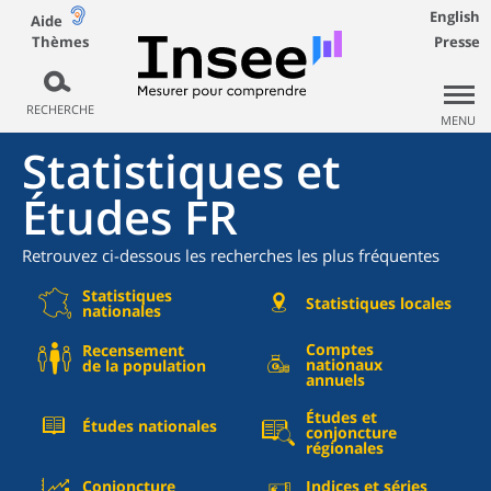
English
Aide
Thèmes
Presse
RECHERCHE
MENU
Statistiques et
Études FR
Retrouvez ci-dessous les recherches les plus fréquentes
Statistiques
Statistiques locales
nationales
Comptes
Recensement
nationaux
de la population
annuels
Études et
Études nationales
conjoncture
régionales
Conjoncture
Indices et séries