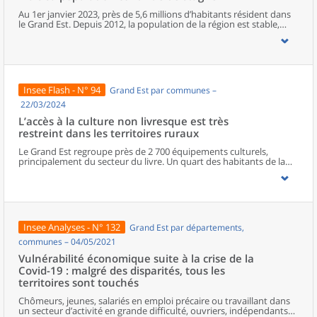
Au 1er janvier 2023, près de 5,6 millions d’habitants résident dans
le Grand Est. Depuis 2012, la population de la région est stable,
mais depuis 2017, le moteur migratoire a pris le relais du moteur
démographique. Le Bas-Rhin est le département le plus attractif de
la région. À un niveau géographique plus fin, la population baisse
dans trois communes sur cinq. Le nombre d’habitants continue de
progresser à Strasbourg et à Metz tandis qu’il diminue à Reims et à
Mulhouse. Particulièrement près du Luxembourg, les zones
Insee Flash - N° 94
Grand Est par communes –
frontalières attirent de plus en plus d’habitants.
22/03/2024
L’accès à la culture non livresque est très
restreint dans les territoires ruraux
Le Grand Est regroupe près de 2 700 équipements culturels,
principalement du secteur du livre. Un quart des habitants de la
région vit dans une commune qui n’en comporte aucun. La
population des départements les plus ruraux de la région a
généralement un accès plus restreint à la culture que la moyenne
régionale. Si la plupart des habitants des territoires urbains
bénéficient d’une grande variété d’équipements culturels, la
diversité diminue à mesure que l’on s’éloigne des pôles de la
Insee Analyses - N° 132
Grand Est par départements,
région. Les habitants des espaces ruraux disposent rarement
d’équipements culturels non livresques à proximité.
communes – 04/05/2021
Vulnérabilité économique suite à la crise de la
Covid-19 : malgré des disparités, tous les
territoires sont touchés
Chômeurs, jeunes, salariés en emploi précaire ou travaillant dans
un secteur d’activité en grande difficulté, ouvriers, indépendants…