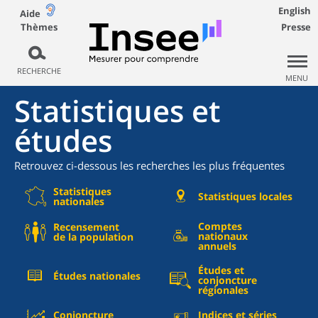
English
Aide
Thèmes
Presse
RECHERCHE
MENU
Statistiques et
études
Retrouvez ci-dessous les recherches les plus fréquentes
Statistiques
Statistiques locales
nationales
Comptes
Recensement
nationaux
de la population
annuels
Études et
Études nationales
conjoncture
régionales
Conjoncture
Indices et séries