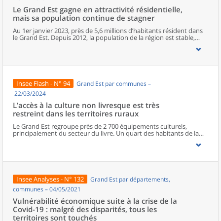
Le Grand Est gagne en attractivité résidentielle,
mais sa population continue de stagner
Au 1er janvier 2023, près de 5,6 millions d’habitants résident dans
le Grand Est. Depuis 2012, la population de la région est stable,
mais depuis 2017, le moteur migratoire a pris le relais du moteur
démographique. Le Bas-Rhin est le département le plus attractif de
la région. À un niveau géographique plus fin, la population baisse
dans trois communes sur cinq. Le nombre d’habitants continue de
progresser à Strasbourg et à Metz tandis qu’il diminue à Reims et à
Mulhouse. Particulièrement près du Luxembourg, les zones
Insee Flash - N° 94
Grand Est par communes –
frontalières attirent de plus en plus d’habitants.
22/03/2024
L’accès à la culture non livresque est très
restreint dans les territoires ruraux
Le Grand Est regroupe près de 2 700 équipements culturels,
principalement du secteur du livre. Un quart des habitants de la
région vit dans une commune qui n’en comporte aucun. La
population des départements les plus ruraux de la région a
généralement un accès plus restreint à la culture que la moyenne
régionale. Si la plupart des habitants des territoires urbains
bénéficient d’une grande variété d’équipements culturels, la
diversité diminue à mesure que l’on s’éloigne des pôles de la
Insee Analyses - N° 132
Grand Est par départements,
région. Les habitants des espaces ruraux disposent rarement
d’équipements culturels non livresques à proximité.
communes – 04/05/2021
Vulnérabilité économique suite à la crise de la
Covid-19 : malgré des disparités, tous les
territoires sont touchés