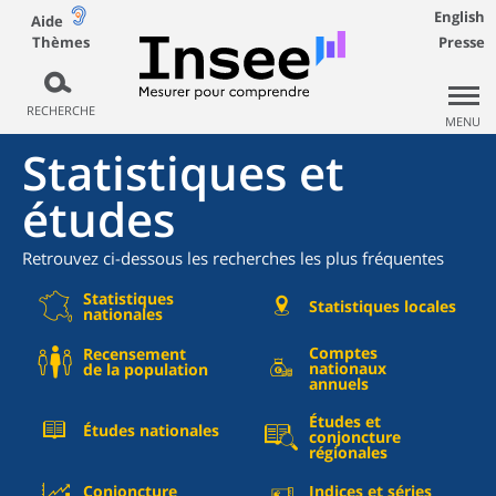
English
Aide
Thèmes
Presse
RECHERCHE
MENU
Statistiques et
études
Retrouvez ci-dessous les recherches les plus fréquentes
Statistiques
Statistiques locales
nationales
Comptes
Recensement
nationaux
de la population
annuels
Études et
Études nationales
conjoncture
régionales
Conjoncture
Indices et séries