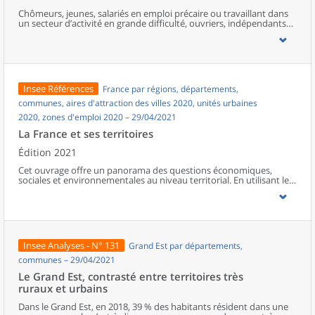
Chômeurs, jeunes, salariés en emploi précaire ou travaillant dans
un secteur d’activité en grande difficulté, ouvriers, indépendants…
à court ou moyen terme, certaines catégories de la population
seront davantage touchées que d’autres par les conséquences
économiques de la crise liée à l’épidémie de Covid-19. Les pôles
regroupent davantage de personnes pauvres ou à faible revenu,
souvent au chômage ou en emploi précaire, qui verraient leurs
difficultés s’accentuer. Des activités telles que la restauration,
Insee Références
France par régions, départements,
l’hébergement, le commerce ou encore la culture ont été
durement affectées, et leurs salariés, très présents dans les zones
communes, aires d'attraction des villes 2020, unités urbaines
urbaines et touristiques, pourraient voir leur revenu baisser ou
2020, zones d'emploi 2020 – 29/04/2021
leur emploi supprimé.Les salariés de l’industrie automobile, de la
métallurgie ou des transports pourraient également connaître de
La France et ses territoires
semblables difficultés. Les ouvriers, nombreux dans la région, ont
été particulièrement concernés par le chômage partiel et les
Édition 2021
baisses de rémunération, de même que les salariés des micro-
Cet ouvrage offre un panorama des questions économiques,
entreprises. Les non-salariés pourraient également être plus
sociales et environnementales au niveau territorial. En utilisant les
vulnérables du fait des protections plus limitées qu’offre ce statut.
zonages d’études actualisés en 2020, l’ouvrage fait le point sur les
Ces différents profils sont surreprésentés dans les espaces peu
disparités géographiques en France, sur les forces et faiblesses des
denses de la région.
divers territoires ainsi que sur les conditions de vie de la
population.
Insee Analyses - N° 131
Grand Est par départements,
communes – 29/04/2021
Le Grand Est, contrasté entre territoires très
ruraux et urbains
Dans le Grand Est, en 2018, 39 % des habitants résident dans une