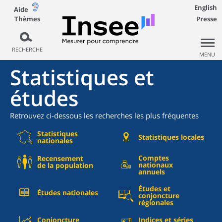
English
Aide
Thèmes
Presse
RECHERCHE
MENU
Statistiques et
études
Retrouvez ci-dessous les recherches les plus fréquentes
Statistiques
Statistiques locales
nationales
Comptes
Recensement
nationaux
de la population
annuels
Études et
Études nationales
conjoncture
régionales
Conjoncture
Indices et séries