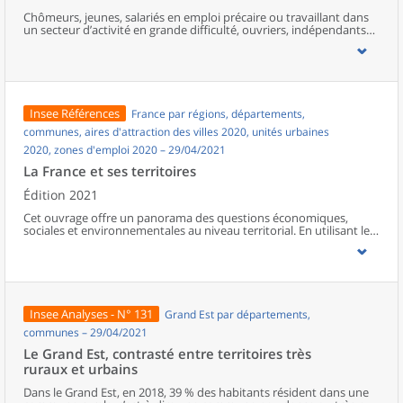
Chômeurs, jeunes, salariés en emploi précaire ou travaillant dans
un secteur d’activité en grande difficulté, ouvriers, indépendants…
à court ou moyen terme, certaines catégories de la population
seront davantage touchées que d’autres par les conséquences
économiques de la crise liée à l’épidémie de Covid-19. Les pôles
regroupent davantage de personnes pauvres ou à faible revenu,
souvent au chômage ou en emploi précaire, qui verraient leurs
difficultés s’accentuer. Des activités telles que la restauration,
Insee Références
France par régions, départements,
l’hébergement, le commerce ou encore la culture ont été
durement affectées, et leurs salariés, très présents dans les zones
communes, aires d'attraction des villes 2020, unités urbaines
urbaines et touristiques, pourraient voir leur revenu baisser ou
2020, zones d'emploi 2020 – 29/04/2021
leur emploi supprimé.Les salariés de l’industrie automobile, de la
métallurgie ou des transports pourraient également connaître de
La France et ses territoires
semblables difficultés. Les ouvriers, nombreux dans la région, ont
été particulièrement concernés par le chômage partiel et les
Édition 2021
baisses de rémunération, de même que les salariés des micro-
Cet ouvrage offre un panorama des questions économiques,
entreprises. Les non-salariés pourraient également être plus
sociales et environnementales au niveau territorial. En utilisant les
vulnérables du fait des protections plus limitées qu’offre ce statut.
zonages d’études actualisés en 2020, l’ouvrage fait le point sur les
Ces différents profils sont surreprésentés dans les espaces peu
disparités géographiques en France, sur les forces et faiblesses des
denses de la région.
divers territoires ainsi que sur les conditions de vie de la
population.
Insee Analyses - N° 131
Grand Est par départements,
communes – 29/04/2021
Le Grand Est, contrasté entre territoires très
ruraux et urbains
Dans le Grand Est, en 2018, 39 % des habitants résident dans une