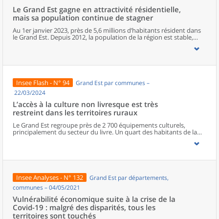
Le Grand Est gagne en attractivité résidentielle,
mais sa population continue de stagner
Au 1er janvier 2023, près de 5,6 millions d’habitants résident dans
le Grand Est. Depuis 2012, la population de la région est stable,
mais depuis 2017, le moteur migratoire a pris le relais du moteur
démographique. Le Bas-Rhin est le département le plus attractif de
la région. À un niveau géographique plus fin, la population baisse
dans trois communes sur cinq. Le nombre d’habitants continue de
progresser à Strasbourg et à Metz tandis qu’il diminue à Reims et à
Mulhouse. Particulièrement près du Luxembourg, les zones
Insee Flash - N° 94
Grand Est par communes –
frontalières attirent de plus en plus d’habitants.
22/03/2024
L’accès à la culture non livresque est très
restreint dans les territoires ruraux
Le Grand Est regroupe près de 2 700 équipements culturels,
principalement du secteur du livre. Un quart des habitants de la
région vit dans une commune qui n’en comporte aucun. La
population des départements les plus ruraux de la région a
généralement un accès plus restreint à la culture que la moyenne
régionale. Si la plupart des habitants des territoires urbains
bénéficient d’une grande variété d’équipements culturels, la
diversité diminue à mesure que l’on s’éloigne des pôles de la
Insee Analyses - N° 132
Grand Est par départements,
région. Les habitants des espaces ruraux disposent rarement
d’équipements culturels non livresques à proximité.
communes – 04/05/2021
Vulnérabilité économique suite à la crise de la
Covid-19 : malgré des disparités, tous les
territoires sont touchés