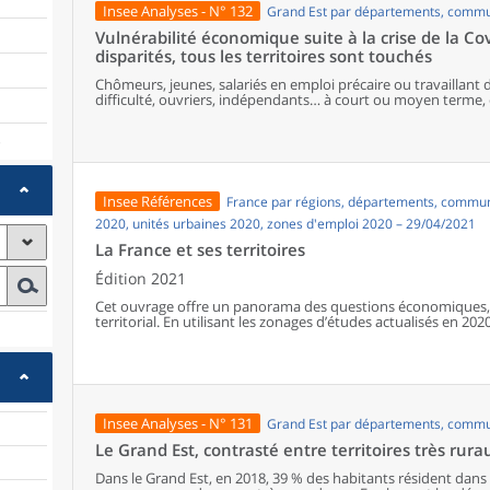
Insee Analyses - N° 132
Grand Est par départements, comm
Vulnérabilité économique suite à la crise de la Co
disparités, tous les territoires sont touchés
Chômeurs, jeunes, salariés en emploi précaire ou travaillant 
difficulté, ouvriers, indépendants… à court ou moyen terme, 
seront davantage touchées que d’autres par les conséquences
l’épidémie de Covid-19. Les pôles regroupent davantage de p
)
souvent au chômage ou en emploi précaire, qui verraient leurs 
telles que la restauration, l’hébergement, le commerce ou en
affectées, et leurs salariés, très présents dans les zones urbai
revenu baisser ou leur emploi supprimé.Les salariés de l’indu
Insee Références
France par régions, départements, communes
transports pourraient également connaître de semblables dif
région, ont été particulièrement concernés par le chômage pa
2020, unités urbaines 2020, zones d'emploi 2020 – 29/04/2021
même que les salariés des micro-entreprises. Les non-salarié
La France et ses territoires
vulnérables du fait des protections plus limitées qu’offre ce st
surreprésentés dans les espaces peu denses de la région.
Édition 2021
Cet ouvrage offre un panorama des questions économiques, 
territorial. En utilisant les zonages d’études actualisés en 2020,
géographiques en France, sur les forces et faiblesses des diver
de vie de la population.
Insee Analyses - N° 131
Grand Est par départements, comm
Le Grand Est, contrasté entre territoires très rura
Dans le Grand Est, en 2018, 39 % des habitants résident dans