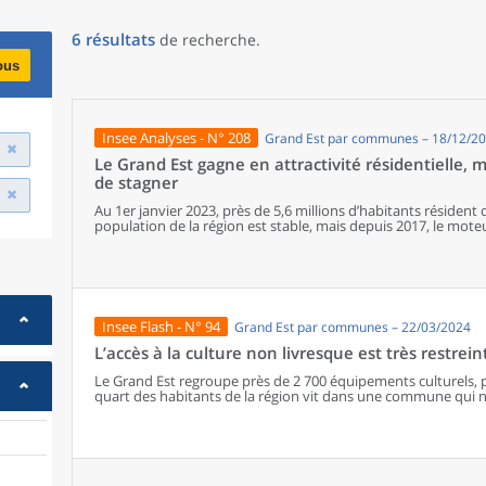
6
résultats
de recherche
.
ous
Insee Analyses - N° 208
Grand Est par communes – 18/12/2
Le Grand Est gagne en attractivité résidentielle, 
de stagner
Au 1er janvier 2023, près de 5,6 millions d’habitants résident 
population de la région est stable, mais depuis 2017, le moteu
démographique. Le Bas-Rhin est le département le plus attract
géographique plus fin, la population baisse dans trois comm
continue de progresser à Strasbourg et à Metz tandis qu’il d
Mulhouse. Particulièrement près du Luxembourg, les zones fro
d’habitants.
Insee Flash - N° 94
Grand Est par communes – 22/03/2024
L’accès à la culture non livresque est très restrein
Le Grand Est regroupe près de 2 700 équipements culturels, p
quart des habitants de la région vit dans une commune qui 
départements les plus ruraux de la région a généralement un a
moyenne régionale. Si la plupart des habitants des territoire
d’équipements culturels, la diversité diminue à mesure que l’o
habitants des espaces ruraux disposent rarement d’équipemen