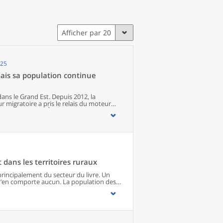
Afficher par 20
025
mais sa population continue
dans le Grand Est. Depuis 2012, la
r migratoire a pris le relais du moteur
if de la région. À un niveau
unes sur cinq. Le nombre d’habitants
iminue à Reims et à
ntalières attirent de plus en plus
t dans les territoires ruraux
rincipalement du secteur du livre. Un
n’en comporte aucun. La population des
ccès plus restreint à la culture que la
s urbains bénéficient d’une grande variété
n s’éloigne des pôles de la région. Les
ts culturels non livresques à proximité.