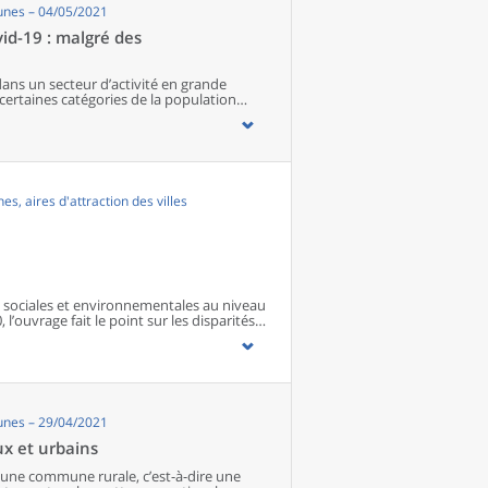
unes – 04/05/2021
vid-19 : malgré des
dans un secteur d’activité en grande
certaines catégories de la population
 économiques de la crise liée à
ersonnes pauvres ou à faible revenu,
difficultés s’accentuer. Des activités
core la culture ont été durement
nes et touristiques, pourraient voir leur
strie automobile, de la métallurgie ou des
, aires d'attraction des villes
ficultés. Les ouvriers, nombreux dans la
rtiel et les baisses de rémunération, de
s pourraient également être plus
atut. Ces différents profils sont
sociales et environnementales au niveau
 l’ouvrage fait le point sur les disparités
s territoires ainsi que sur les conditions
unes – 29/04/2021
ux et urbains
 une commune rurale, c’est-à-dire une