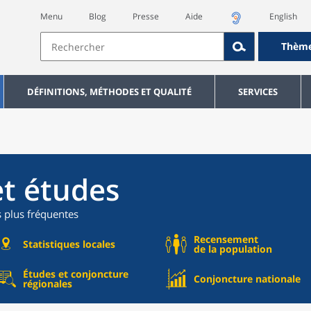
Menu
Blog
Presse
Aide
English
Thèm
DÉFINITIONS, MÉTHODES ET QUALITÉ
SERVICES
et études
s plus fréquentes
Recensement
Statistiques locales
de la population
Études et conjoncture
Conjoncture nationale
régionales