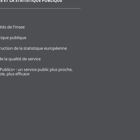
EE ET LA STATISTIQUE PUBLIQUE
ités de l'Insee
stique publique
ruction de la statistique européenne
e la qualité de service
Publics+ : un service public plus proche,
le, plus efficace