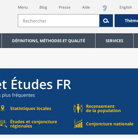
Menu
Blog
Presse
Aide
English
Thèm
DÉFINITIONS, MÉTHODES ET QUALITÉ
SERVICES
et Études FR
s plus fréquentes
Recensement
Statistiques locales
de la population
Études et conjoncture
Conjoncture nationale
régionales