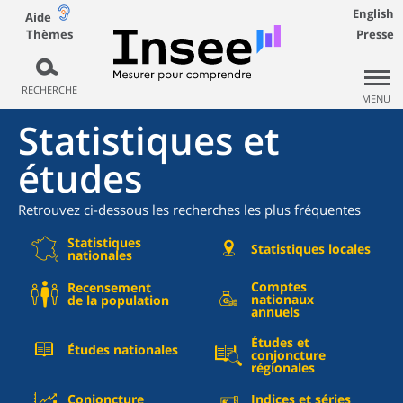
English
Aide
Thèmes
Presse
RECHERCHE
MENU
Statistiques et
études
Retrouvez ci-dessous les recherches les plus fréquentes
Statistiques
Statistiques locales
nationales
Comptes
Recensement
nationaux
de la population
annuels
Études et
Études nationales
conjoncture
régionales
Conjoncture
Indices et séries