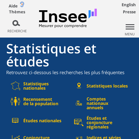
English
Aide
Thèmes
Presse
RECHERCHE
MENU
Statistiques et
études
Retrouvez ci-dessous les recherches les plus fréquentes
Statistiques
Statistiques locales
nationales
Comptes
Recensement
nationaux
de la population
annuels
Études et
Études nationales
conjoncture
régionales
Conjoncture
Indices et séries