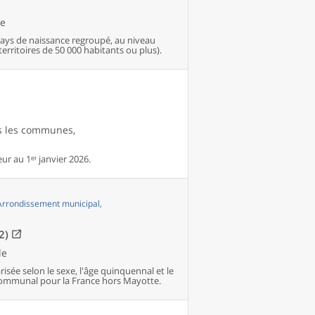
le
pays de naissance regroupé, au niveau
ritoires de 50 000 habitants ou plus).
es les communes,
r au 1ᵉʳ janvier 2026.
 Arrondissement municipal,
2)
le
isée selon le sexe, l'âge quinquennal et le
communal pour la France hors Mayotte.