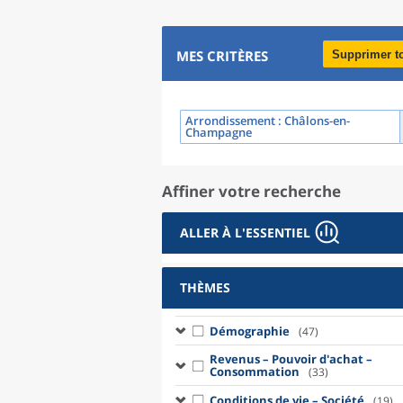
MES CRITÈRES
Supprimer t
Arrondissement
: Châlons-en-
Champagne
Affiner votre recherche
ALLER À L'ESSENTIEL
THÈMES
Démographie
(47)
Revenus – Pouvoir d'achat –
Consommation
(33)
Conditions de vie – Société
(19)