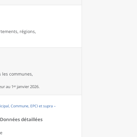
rtements, régions,
es les communes,
r au 1ᵉʳ janvier 2026.
cipal, Commune, EPCI et supra –
- Données détaillées
le