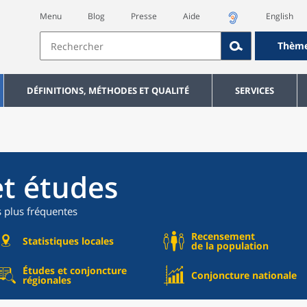
Menu
Blog
Presse
Aide
English
Thèm
DÉFINITIONS, MÉTHODES ET QUALITÉ
SERVICES
et études
s plus fréquentes
Recensement
Statistiques locales
de la population
Études et conjoncture
Conjoncture nationale
régionales