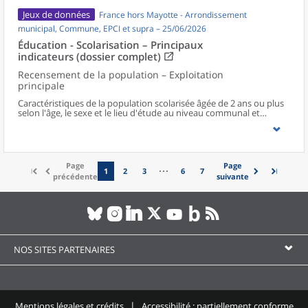
Jeux de données
France hors Mayotte - Arrondissement
municipal, Commune, EPCI et supra – 25/06/2026
Éducation - Scolarisation – Principaux
indicateurs (dossier complet)
Recensement de la population – Exploitation
principale
Caractéristiques de la population scolarisée âgée de 2 ans ou plus
selon l'âge, le sexe et le lieu d'étude au niveau communal et
supracommunal pour la France hors Mayotte.
Page
Page
1
2
3
6
7
précédente
suivante
NOS SITES PARTENAIRES
Mentions légales et crédits
Accessibilité : partiellement conforme