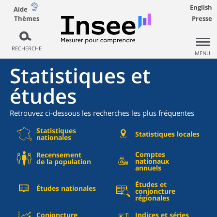
English
Aide
Thèmes
Presse
RECHERCHE
MENU
Statistiques et
études
Retrouvez ci-dessous les recherches les plus fréquentes
Statistiques
Statistiques locales
nationales
Comptes
Recensement
nationaux
de la population
annuels
Études et
Études nationales
conjoncture
régionales
Conjoncture
Indices et séries