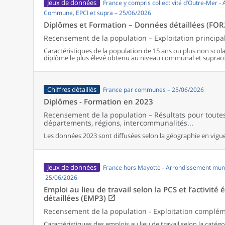
Jeux de données
France y compris collectivité d’Outre-Mer -
Commune, EPCI et supra – 25/06/2026
Diplômes et Formation – Données détaillées (FOR
Recensement de la population – Exploitation principa
Caractéristiques de la population de 15 ans ou plus non scolar
diplôme le plus élevé obtenu au niveau communal et supra
Chiffres détaillés
France par communes – 25/06/2026
Diplômes - Formation en 2023
Recensement de la population – Résultats pour tout
départements, régions, intercommunalités...
Les données 2023 sont diffusées selon la géographie en vigueu
Jeux de données
France hors Mayotte - Arrondissement muni
25/06/2026
Emploi au lieu de travail selon la PCS et l’activi
détaillées (EMP3)
Recensement de la population - Exploitation complé
Caractéristiques des emplois au lieu de travail selon la catégor