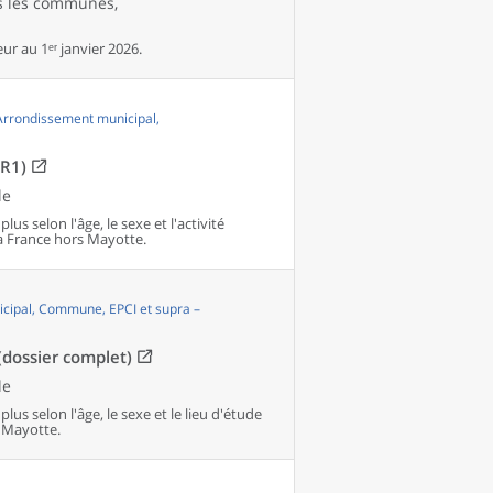
es les communes,
r au 1ᵉʳ janvier 2026.
 Arrondissement municipal,
OR1)
le
us selon l'âge, le sexe et l'activité
 France hors Mayotte.
cipal, Commune, EPCI et supra –
(dossier complet)
le
lus selon l'âge, le sexe et le lieu d'étude
 Mayotte.