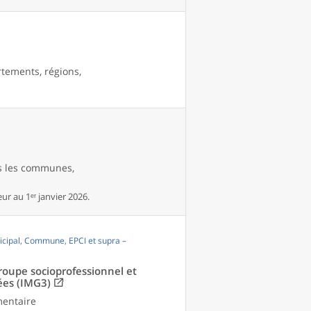
rtements, régions,
es les communes,
r au 1ᵉʳ janvier 2026.
cipal, Commune, EPCI et supra –
groupe socioprofessionnel et
ées (IMG3)
mentaire