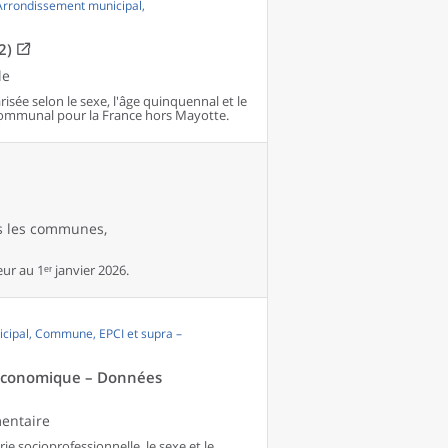
 Arrondissement municipal,
2)
le
isée selon le sexe, l'âge quinquennal et le
communal pour la France hors Mayotte.
es les communes,
r au 1ᵉʳ janvier 2026.
cipal, Commune, EPCI et supra –
té économique – Données
mentaire
ie socioprofessionnelle, le sexe et le