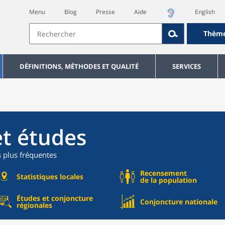
Menu
Blog
Presse
Aide
English
Thèm
DÉFINITIONS, MÉTHODES ET QUALITÉ
SERVICES
et études
s plus fréquentes
Recensement
Statistiques locales
de la population
Études et conjoncture
Conjoncture nationale
régionales