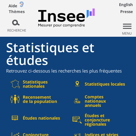
English
Aide
Thèmes
Presse
RECHERCHE
MENU
Statistiques et
études
Retrouvez ci-dessous les recherches les plus fréquentes
Statistiques
Statistiques locales
nationales
Comptes
Recensement
nationaux
de la population
annuels
Études et
Études nationales
conjoncture
régionales
Conjoncture
Indices et séries