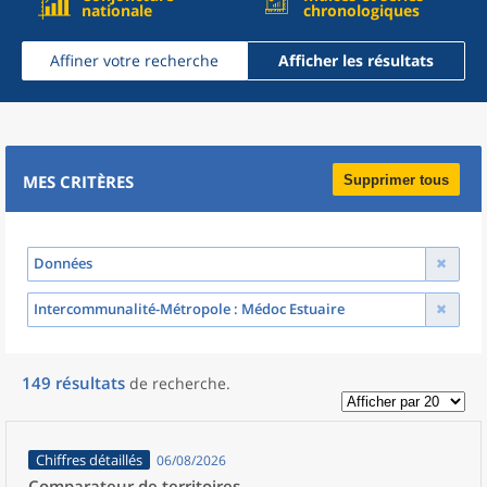
nationale
chronologiques
Affiner votre recherche
Afficher les résultats
MES CRITÈRES
Supprimer tous
Données
Intercommunalité-Métropole
: Médoc Estuaire
149
résultats
de recherche
.
Chiffres détaillés
06/08/2026
Comparateur de territoires