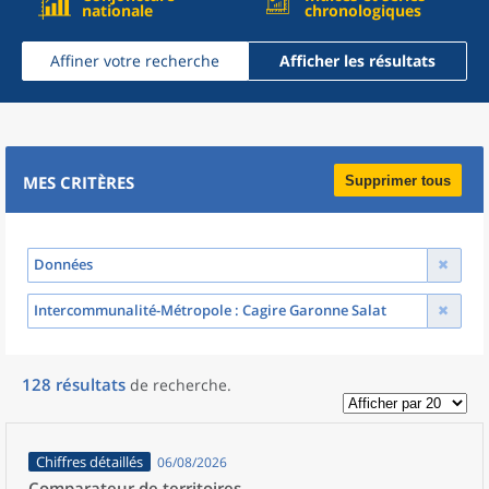
nationale
chronologiques
Affiner votre recherche
Afficher les résultats
MES CRITÈRES
Supprimer tous
Données
Intercommunalité-Métropole
: Cagire Garonne Salat
128
résultats
de recherche
.
Chiffres détaillés
06/08/2026
Comparateur de territoires