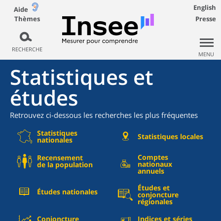
English
Aide
Thèmes
Presse
RECHERCHE
MENU
Statistiques et
études
Retrouvez ci-dessous les recherches les plus fréquentes
Statistiques
Statistiques locales
nationales
Comptes
Recensement
nationaux
de la population
annuels
Études et
Études nationales
conjoncture
régionales
Conjoncture
Indices et séries