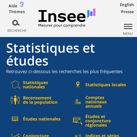
English
Aide
Thèmes
Presse
RECHERCHE
MENU
Statistiques et
études
Retrouvez ci-dessous les recherches les plus fréquentes
Statistiques
Statistiques locales
nationales
Comptes
Recensement
nationaux
de la population
annuels
Études et
Études nationales
conjoncture
régionales
Conjoncture
Indices et séries