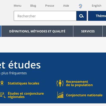
Menu
Blog
Presse
Aide
English
Thèm
DÉFINITIONS, MÉTHODES ET QUALITÉ
SERVICES
et études
s plus fréquentes
Recensement
Statistiques locales
de la population
Études et conjoncture
Conjoncture nationale
régionales