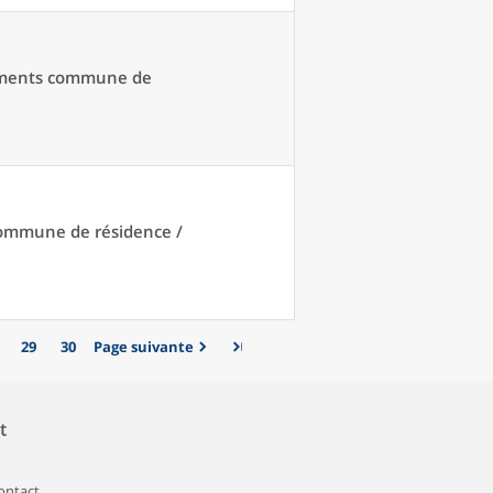
acements commune de
 commune de résidence /
29
30
Page suivante
t
contact