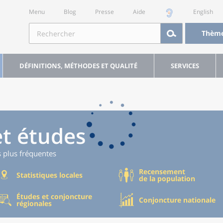
Menu
Blog
Presse
Aide
English
Thèm
DÉFINITIONS, MÉTHODES ET QUALITÉ
SERVICES
et études
s plus fréquentes
Recensement
Statistiques locales
de la population
Études et conjoncture
Conjoncture nationale
régionales