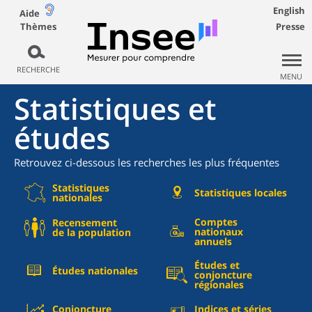
English
Aide
Thèmes
Presse
RECHERCHE
MENU
Statistiques et
études
Retrouvez ci-dessous les recherches les plus fréquentes
Statistiques
Statistiques locales
nationales
Comptes
Recensement
nationaux
de la population
annuels
Études et
Études nationales
conjoncture
régionales
Conjoncture
Indices et séries