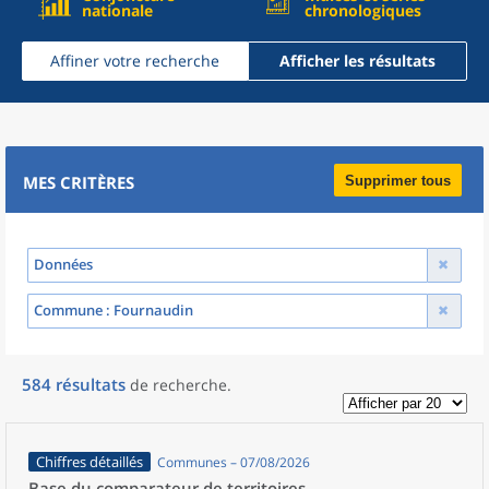
nationale
chronologiques
Affiner votre recherche
Afficher les résultats
MES CRITÈRES
Supprimer tous
Données
Commune
: Fournaudin
584
résultats
de recherche
.
Chiffres détaillés
Communes – 07/08/2026
Base du comparateur de territoires