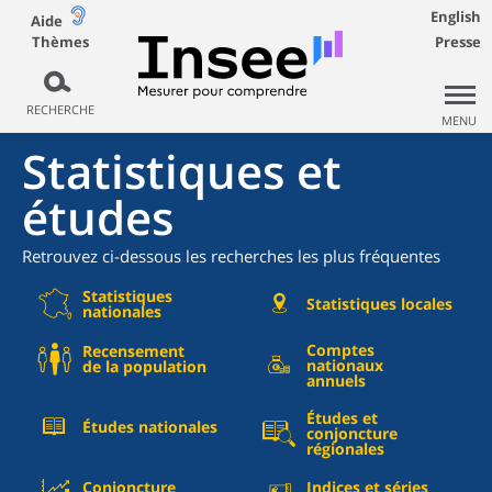
English
Aide
Thèmes
Presse
RECHERCHE
MENU
Statistiques et
études
Retrouvez ci-dessous les recherches les plus fréquentes
Statistiques
Statistiques locales
nationales
Comptes
Recensement
nationaux
de la population
annuels
Études et
Études nationales
conjoncture
régionales
Conjoncture
Indices et séries